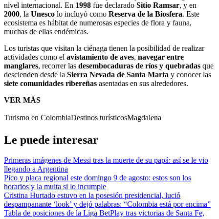
nivel internacional. En
1998
fue declarado
Sitio Ramsar
, y en
2000
, la
Unesco
lo incluyó como
Reserva de la Biosfera
. Este
ecosistema es hábitat de numerosas especies de flora y fauna,
muchas de ellas endémicas.
Los turistas que visitan la ciénaga tienen la posibilidad de realizar
actividades como el
avistamiento de aves
,
navegar entre
manglares
, recorrer las
desembocaduras de ríos y quebradas
que
descienden desde la
Sierra Nevada de Santa Marta
y conocer las
siete comunidades ribereñas
asentadas en sus alrededores.
VER MÁS
Turismo en Colombia
Destinos turísticos
Magdalena
Le puede interesar
Primeras imágenes de Messi tras la muerte de su papá: así se le vio
llegando a Argentina
Pico y placa regional este domingo 9 de agosto: estos son los
horarios y la multa si lo incumple
Cristina Hurtado estuvo en la posesión presidencial, lució
despampanante ‘look’ y dejó palabras: “Colombia está por encima”
Tabla de posiciones de la Liga BetPlay tras victorias de Santa Fe,