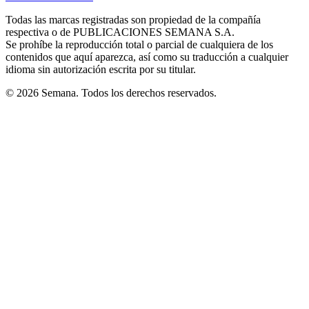
new
new
new
new
new
in
window
window
window
window
window
Todas las marcas registradas son propiedad de la compañía
new
respectiva o de PUBLICACIONES SEMANA S.A.
window
Se prohíbe la reproducción total o parcial de cualquiera de los
contenidos que aquí aparezca, así como su traducción a cualquier
idioma sin autorización escrita por su titular.
© 2026 Semana. Todos los derechos reservados.