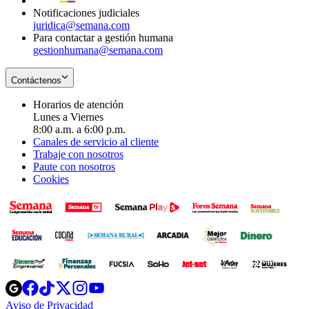
Notificaciones judiciales
juridica@semana.com
Para contactar a gestión humana
gestionhumana@semana.com
Contáctenos
Horarios de atención
Lunes a Viernes
8:00 a.m. a 6:00 p.m.
Canales de servicio al cliente
Trabaje con nosotros
Paute con nosotros
Cookies
Opens
Opens
Opens
Opens
Opens
in
in
in
in
in
Aviso de Privacidad
Opens