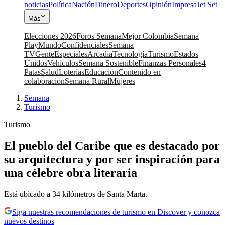
noticias
Política
Nación
Dinero
Deportes
Opinión
Impresa
Jet Set
Más
Elecciones 2026
Foros Semana
Mejor Colombia
Semana
Play
Mundo
Confidenciales
Semana
TV
Gente
Especiales
Arcadia
Tecnología
Turismo
Estados
Unidos
Vehículos
Semana Sostenible
Finanzas Personales
4
Patas
Salud
Loterías
Educación
Contenido en
colaboración
Semana Rural
Mujeres
Semana
|
Turismo
Turismo
El pueblo del Caribe que es destacado por
su arquitectura y por ser inspiración para
una célebre obra literaria
Está ubicado a 34 kilómetros de Santa Marta.
Siga nuestras recomendaciones de turismo en Discover y conozca
nuevos destinos