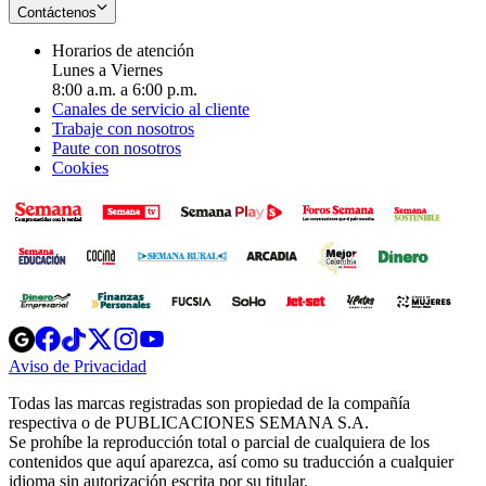
Contáctenos
Horarios de atención
Lunes a Viernes
8:00 a.m. a 6:00 p.m.
Canales de servicio al cliente
Trabaje con nosotros
Paute con nosotros
Cookies
Opens
Opens
Opens
Opens
Opens
in
in
in
in
in
Aviso de Privacidad
Opens
new
new
new
new
new
in
window
window
window
window
window
Todas las marcas registradas son propiedad de la compañía
new
respectiva o de PUBLICACIONES SEMANA S.A.
window
Se prohíbe la reproducción total o parcial de cualquiera de los
contenidos que aquí aparezca, así como su traducción a cualquier
idioma sin autorización escrita por su titular.