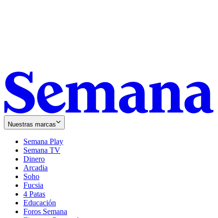
Nuestras marcas
Semana Play
Semana TV
Dinero
Arcadia
Soho
Opens
Fucsia
in
Opens
4 Patas
new
in
Educación
window
new
Foros Semana
window