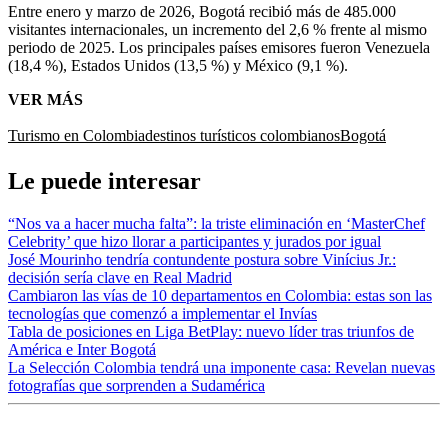
Entre enero y marzo de 2026, Bogotá recibió más de 485.000
visitantes internacionales, un incremento del 2,6 % frente al mismo
periodo de 2025. Los principales países emisores fueron Venezuela
(18,4 %), Estados Unidos (13,5 %) y México (9,1 %).
VER MÁS
Turismo en Colombia
destinos turísticos colombianos
Bogotá
Le puede interesar
“Nos va a hacer mucha falta”: la triste eliminación en ‘MasterChef
Celebrity’ que hizo llorar a participantes y jurados por igual
José Mourinho tendría contundente postura sobre Vinícius Jr.:
decisión sería clave en Real Madrid
Cambiaron las vías de 10 departamentos en Colombia: estas son las
tecnologías que comenzó a implementar el Invías
Tabla de posiciones en Liga BetPlay: nuevo líder tras triunfos de
América e Inter Bogotá
La Selección Colombia tendrá una imponente casa: Revelan nuevas
fotografías que sorprenden a Sudamérica