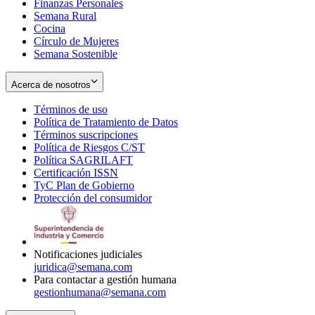
Finanzas Personales
Semana Rural
Cocina
Círculo de Mujeres
Semana Sostenible
Acerca de nosotros
Términos de uso
Opens
Política de Tratamiento de Datos
in
Opens
Términos suscripciones
new
Opens
in
Política de Riesgos C/ST
window
in
Opens
new
Política SAGRILAFT
Opens
new
in
window
Certificación ISSN
Opens
in
window
new
TyC Plan de Gobierno
in
new
Opens
window
Protección del consumidor
new
window
in
Opens
window
new
in
window
new
window
Notificaciones judiciales
juridica@semana.com
Para contactar a gestión humana
gestionhumana@semana.com