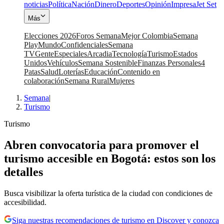
noticias
Política
Nación
Dinero
Deportes
Opinión
Impresa
Jet Set
Más
Elecciones 2026
Foros Semana
Mejor Colombia
Semana
Play
Mundo
Confidenciales
Semana
TV
Gente
Especiales
Arcadia
Tecnología
Turismo
Estados
Unidos
Vehículos
Semana Sostenible
Finanzas Personales
4
Patas
Salud
Loterías
Educación
Contenido en
colaboración
Semana Rural
Mujeres
Semana
|
Turismo
Turismo
Abren convocatoria para promover el
turismo accesible en Bogotá: estos son los
detalles
Busca visibilizar la oferta turística de la ciudad con condiciones de
accesibilidad.
Siga nuestras recomendaciones de turismo en Discover y conozca