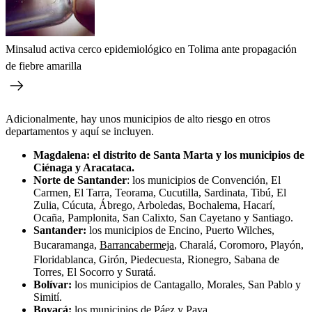
Minsalud activa cerco epidemiológico en Tolima ante propagación
de fiebre amarilla
Adicionalmente, hay unos municipios de alto riesgo en otros
departamentos y aquí se incluyen.
Magdalena:
el distrito de Santa Marta y los municipios de
Ciénaga y Aracataca.
Norte de Santander
: los municipios de Convención, El
Carmen, El Tarra, Teorama, Cucutilla, Sardinata, Tibú, El
Zulia, Cúcuta, Ábrego, Arboledas, Bochalema, Hacarí,
Ocaña, Pamplonita, San Calixto, San Cayetano y Santiago.
Santander:
los municipios de Encino, Puerto Wilches,
Bucaramanga,
Barrancabermeja
, Charalá, Coromoro, Playón,
Floridablanca, Girón, Piedecuesta, Rionegro, Sabana de
Torres, El Socorro y Suratá.
Bolívar:
los municipios de Cantagallo, Morales, San Pablo y
Simití.
Boyacá:
los municipios de Páez y Paya.