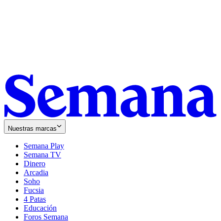
Nuestras marcas
Semana Play
Semana TV
Dinero
Arcadia
Soho
Opens
Fucsia
in
Opens
4 Patas
new
in
Educación
window
new
Foros Semana
window