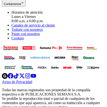
Contáctenos
Horarios de atención
Lunes a Viernes
8:00 a.m. a 6:00 p.m.
Canales de servicio al cliente
Trabaje con nosotros
Paute con nosotros
Cookies
Opens
Opens
Opens
Opens
Opens
in
in
in
in
in
Aviso de Privacidad
Opens
new
new
new
new
new
in
window
window
window
window
window
Todas las marcas registradas son propiedad de la compañía
new
respectiva o de PUBLICACIONES SEMANA S.A.
window
Se prohíbe la reproducción total o parcial de cualquiera de los
contenidos que aquí aparezca, así como su traducción a cualquier