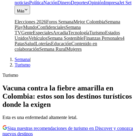
noticias
Política
Nación
Dinero
Deportes
Opinión
Impresa
Jet Set
Más
Elecciones 2026
Foros Semana
Mejor Colombia
Semana
Play
Mundo
Confidenciales
Semana
TV
Gente
Especiales
Arcadia
Tecnología
Turismo
Estados
Unidos
Vehículos
Semana Sostenible
Finanzas Personales
4
Patas
Salud
Loterías
Educación
Contenido en
colaboración
Semana Rural
Mujeres
Semana
|
Turismo
Turismo
Vacuna contra la fiebre amarilla en
Colombia: estos son los destinos turísticos
donde la exigen
Esta es una enfermedad altamente letal.
Siga nuestras recomendaciones de turismo en Discover y conozca
nuevos destinos