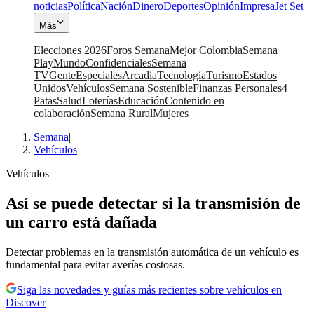
noticias
Política
Nación
Dinero
Deportes
Opinión
Impresa
Jet Set
Más
Elecciones 2026
Foros Semana
Mejor Colombia
Semana
Play
Mundo
Confidenciales
Semana
TV
Gente
Especiales
Arcadia
Tecnología
Turismo
Estados
Unidos
Vehículos
Semana Sostenible
Finanzas Personales
4
Patas
Salud
Loterías
Educación
Contenido en
colaboración
Semana Rural
Mujeres
Semana
|
Vehículos
Vehículos
Así se puede detectar si la transmisión de
un carro está dañada
Detectar problemas en la transmisión automática de un vehículo es
fundamental para evitar averías costosas.
Siga las novedades y guías más recientes sobre vehículos en
Discover