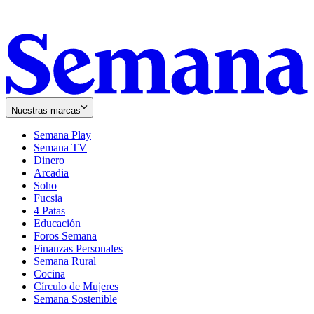
Nuestras marcas
Semana Play
Semana TV
Dinero
Arcadia
Soho
Opens
Fucsia
in
Opens
4 Patas
new
in
Educación
window
new
Foros Semana
window
Finanzas Personales
Semana Rural
Cocina
Círculo de Mujeres
Semana Sostenible