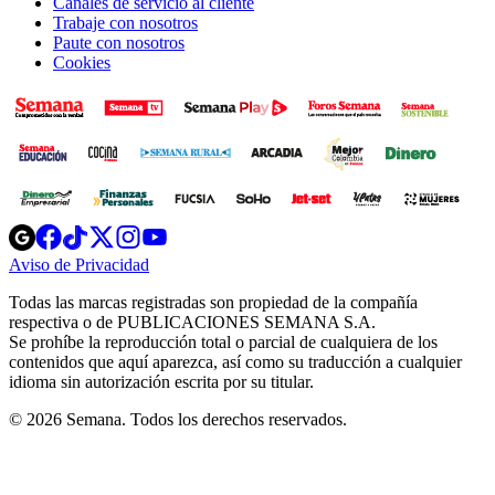
Canales de servicio al cliente
Trabaje con nosotros
Paute con nosotros
Cookies
Opens
Opens
Opens
Opens
Opens
in
in
in
in
in
Aviso de Privacidad
Opens
new
new
new
new
new
in
window
window
window
window
window
Todas las marcas registradas son propiedad de la compañía
new
respectiva o de PUBLICACIONES SEMANA S.A.
window
Se prohíbe la reproducción total o parcial de cualquiera de los
contenidos que aquí aparezca, así como su traducción a cualquier
idioma sin autorización escrita por su titular.
© 2026 Semana. Todos los derechos reservados.