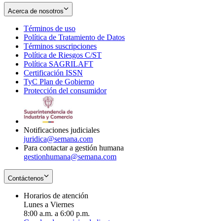
Acerca de nosotros
Términos de uso
Opens
Política de Tratamiento de Datos
in
Opens
Términos suscripciones
new
Opens
in
Política de Riesgos C/ST
window
in
Opens
new
Política SAGRILAFT
Opens
new
in
window
Certificación ISSN
Opens
in
window
new
TyC Plan de Gobierno
in
new
Opens
window
Protección del consumidor
new
window
in
Opens
window
new
in
window
new
window
Notificaciones judiciales
juridica@semana.com
Para contactar a gestión humana
gestionhumana@semana.com
Contáctenos
Horarios de atención
Lunes a Viernes
8:00 a.m. a 6:00 p.m.