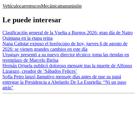
Vehículo
carro
trucos
Mecánica
transmisión
Le puede interesar
Clasificación general de la Vuelta a Burgos 2026: gran día de Nairo
Quintana en la etapa reina
Nana Calistar expuso el horóscopo de hoy, jueves 6 de agosto de
2026: se vienen grandes cambios en este día
Uruguay presentó a su nuevo director técnico: toma las riendas en
reemplazo de Marcelo Bielsa
Hernán Orjuela publicó doloroso mensaje tras la muerte de Alfonso
Lizarazo, creador de ‘Sábados Felices’
Sofía Petro lanzó llamativo mensaje días antes de que su papá
entregue la Presidencia a Abelardo De La Espriella: “Ni un paso
atrás”