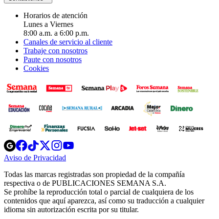
Horarios de atención
Lunes a Viernes
8:00 a.m. a 6:00 p.m.
Canales de servicio al cliente
Trabaje con nosotros
Paute con nosotros
Cookies
Opens
Opens
Opens
Opens
Opens
in
in
in
in
in
Aviso de Privacidad
Opens
new
new
new
new
new
in
window
window
window
window
window
Todas las marcas registradas son propiedad de la compañía
new
respectiva o de PUBLICACIONES SEMANA S.A.
window
Se prohíbe la reproducción total o parcial de cualquiera de los
contenidos que aquí aparezca, así como su traducción a cualquier
idioma sin autorización escrita por su titular.