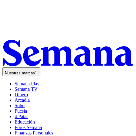
Nuestras marcas
Semana Play
Semana TV
Dinero
Arcadia
Soho
Opens
Fucsia
in
Opens
4 Patas
new
in
Educación
window
new
Foros Semana
window
Finanzas Personales