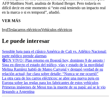
AFP Matthieu Noël, analista de Roland Berger. Pero todavía es
difícil decir en este momento si “esto está teniendo un impacto real
en la marca o si es temporal”, añadió.
VER MÁS
byd
Tesla
carros eléctricos
Vehículos eléctricos
Le puede interesar
Sensible baja para el clásico América de Cali vs. Atlético Nacional:
parte médico prende alarmas
🔴EN VIVO | Plan retorno en Bogotá hoy, domingo 9 de agosto |
Siga en directo el estado del tráfico, vías y estado de la movilidad
Melina Ramírez habló de Mateo Carvajal y destapó verdad de su
relación actual; fue clara sobre detalle: “Nunca se me ocurrió”
La otra cara de los carros eléctricos: se abre una nueva puja en
Europa sobre las reglas para los fabricantes de estos vehículos
Primeras imágenes de Messi tras la muerte de su papá: así se le vio
llegando a Argentina