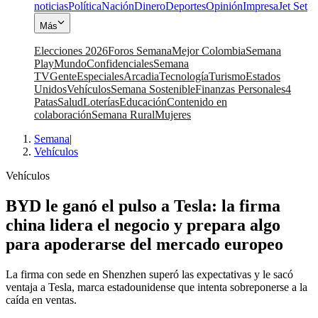
noticias
Política
Nación
Dinero
Deportes
Opinión
Impresa
Jet Set
Más
Elecciones 2026
Foros Semana
Mejor Colombia
Semana
Play
Mundo
Confidenciales
Semana
TV
Gente
Especiales
Arcadia
Tecnología
Turismo
Estados
Unidos
Vehículos
Semana Sostenible
Finanzas Personales
4
Patas
Salud
Loterías
Educación
Contenido en
colaboración
Semana Rural
Mujeres
Semana
|
Vehículos
Vehículos
BYD le ganó el pulso a Tesla: la firma
china lidera el negocio y prepara algo
para apoderarse del mercado europeo
La firma con sede en Shenzhen superó las expectativas y le sacó
ventaja a Tesla, marca estadounidense que intenta sobreponerse a la
caída en ventas.