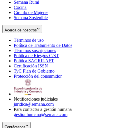
Semana Rural
Cocina
Círculo de Mujeres
Semana Sostenible
Acerca de nosotros
Términos de uso
Opens
Política de Tratamiento de Datos
in
Opens
Términos suscripciones
new
Opens
in
Política de Riesgos C/ST
window
in
Opens
new
Política SAGRILAFT
Opens
new
in
window
Certificación ISSN
Opens
in
window
new
TyC Plan de Gobierno
in
new
Opens
window
Protección del consumidor
new
window
in
Opens
window
new
in
window
new
window
Notificaciones judiciales
juridica@semana.com
Para contactar a gestión humana
gestionhumana@semana.com
Contáctenos