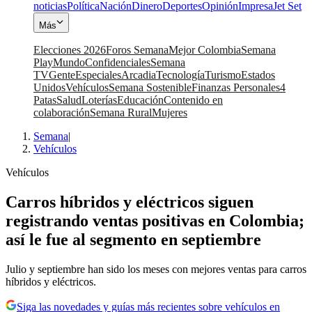
noticias
Política
Nación
Dinero
Deportes
Opinión
Impresa
Jet Set
Más
Elecciones 2026
Foros Semana
Mejor Colombia
Semana
Play
Mundo
Confidenciales
Semana
TV
Gente
Especiales
Arcadia
Tecnología
Turismo
Estados
Unidos
Vehículos
Semana Sostenible
Finanzas Personales
4
Patas
Salud
Loterías
Educación
Contenido en
colaboración
Semana Rural
Mujeres
Semana
|
Vehículos
Vehículos
Carros híbridos y eléctricos siguen
registrando ventas positivas en Colombia;
así le fue al segmento en septiembre
Julio y septiembre han sido los meses con mejores ventas para carros
híbridos y eléctricos.
Siga las novedades y guías más recientes sobre vehículos en