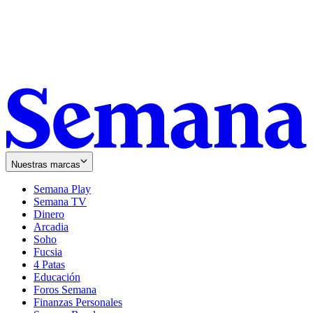
Nuestras marcas
Semana Play
Semana TV
Dinero
Arcadia
Soho
Opens
Fucsia
in
Opens
4 Patas
new
in
Educación
window
new
Foros Semana
window
Finanzas Personales