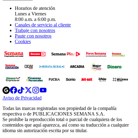
Horarios de atención
Lunes a Viernes
8:00 a.m. a 6:00 p.m.
Canales de servicio al cliente
Trabaje con nosotros
Paute con nosotros
Cookies
Opens
Opens
Opens
Opens
Opens
in
in
in
in
in
Aviso de Privacidad
Opens
new
new
new
new
new
in
window
window
window
window
window
Todas las marcas registradas son propiedad de la compañía
new
respectiva o de PUBLICACIONES SEMANA S.A.
window
Se prohíbe la reproducción total o parcial de cualquiera de los
contenidos que aquí aparezca, así como su traducción a cualquier
idioma sin autorización escrita por su titular.