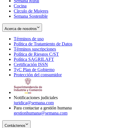
Semana Rural
Cocina
Círculo de Mujeres
Semana Sostenible
Acerca de nosotros
Términos de uso
Opens
Política de Tratamiento de Datos
in
Opens
Términos suscripciones
new
Opens
in
Política de Riesgos C/ST
window
in
Opens
new
Política SAGRILAFT
Opens
new
in
window
Certificación ISSN
Opens
in
window
new
TyC Plan de Gobierno
in
new
Opens
window
Protección del consumidor
new
window
in
Opens
window
new
in
window
new
window
Notificaciones judiciales
juridica@semana.com
Para contactar a gestión humana
gestionhumana@semana.com
Contáctenos