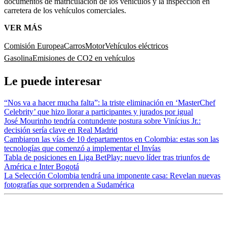
documentos de matriculación de los vehículos y la inspección en
carretera de los vehículos comerciales.
VER MÁS
Comisión Europea
Carros
Motor
Vehículos eléctricos
Gasolina
Emisiones de CO2 en vehículos
Le puede interesar
“Nos va a hacer mucha falta”: la triste eliminación en ‘MasterChef
Celebrity’ que hizo llorar a participantes y jurados por igual
José Mourinho tendría contundente postura sobre Vinícius Jr.:
decisión sería clave en Real Madrid
Cambiaron las vías de 10 departamentos en Colombia: estas son las
tecnologías que comenzó a implementar el Invías
Tabla de posiciones en Liga BetPlay: nuevo líder tras triunfos de
América e Inter Bogotá
La Selección Colombia tendrá una imponente casa: Revelan nuevas
fotografías que sorprenden a Sudamérica