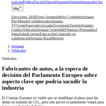
noticias
Política
Nación
Dinero
Deportes
Opinión
Impresa
Jet Set
Más
Elecciones 2026
Foros Semana
Mejor Colombia
Semana
Play
Mundo
Confidenciales
Semana
TV
Gente
Especiales
Arcadia
Tecnología
Turismo
Estados
Unidos
Vehículos
Semana Sostenible
Finanzas Personales
4
Patas
Salud
Loterías
Educación
Contenido en
colaboración
Semana Rural
Mujeres
Semana
|
Vehículos
Vehículos
Fabricantes de autos, a la espera de
decisión del Parlamento Europeo sobre
aspecto clave que podría sacudir la
industria
El Consejo Europeo ve viable que se modifique el plazo para las
metas en emisión de CO₂, pero este jueves el parlamento votará para