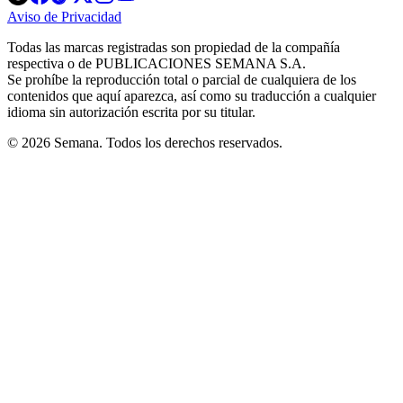
in
in
in
in
in
Aviso de Privacidad
Opens
new
new
new
new
new
in
window
window
window
window
window
Todas las marcas registradas son propiedad de la compañía
new
respectiva o de PUBLICACIONES SEMANA S.A.
window
Se prohíbe la reproducción total o parcial de cualquiera de los
contenidos que aquí aparezca, así como su traducción a cualquier
idioma sin autorización escrita por su titular.
© 2026 Semana. Todos los derechos reservados.