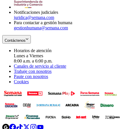
window
Notificaciones judiciales
juridica@semana.com
Para contactar a gestión humana
gestionhumana@semana.com
Contáctenos
Horarios de atención
Lunes a Viernes
8:00 a.m. a 6:00 p.m.
Canales de servicio al cliente
Trabaje con nosotros
Paute con nosotros
Cookies
Opens
Opens
Opens
Opens
Opens