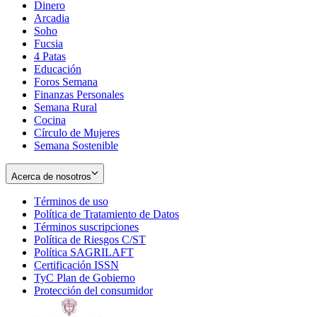
Dinero
Arcadia
Soho
Opens
Fucsia
in
Opens
4 Patas
new
in
Educación
window
new
Foros Semana
window
Finanzas Personales
Semana Rural
Cocina
Círculo de Mujeres
Semana Sostenible
Acerca de nosotros
Términos de uso
Opens
Política de Tratamiento de Datos
in
Opens
Términos suscripciones
new
Opens
in
Política de Riesgos C/ST
window
in
Opens
new
Política SAGRILAFT
Opens
new
in
window
Certificación ISSN
Opens
in
window
new
TyC Plan de Gobierno
in
new
Opens
window
Protección del consumidor
new
window
in
Opens
window
new
in
window
new