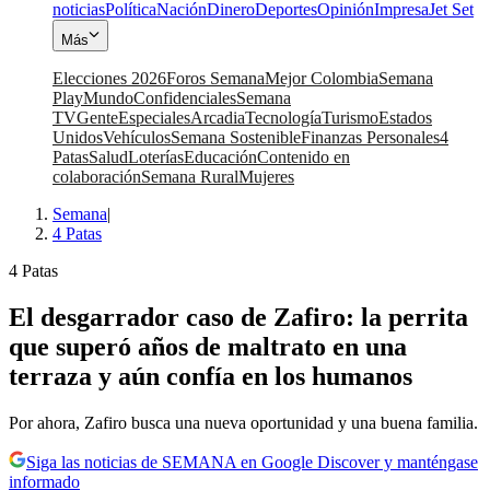
noticias
Política
Nación
Dinero
Deportes
Opinión
Impresa
Jet Set
Más
Elecciones 2026
Foros Semana
Mejor Colombia
Semana
Play
Mundo
Confidenciales
Semana
TV
Gente
Especiales
Arcadia
Tecnología
Turismo
Estados
Unidos
Vehículos
Semana Sostenible
Finanzas Personales
4
Patas
Salud
Loterías
Educación
Contenido en
colaboración
Semana Rural
Mujeres
Semana
|
4 Patas
4 Patas
El desgarrador caso de Zafiro: la perrita
que superó años de maltrato en una
terraza y aún confía en los humanos
Por ahora, Zafiro busca una nueva oportunidad y una buena familia.
Siga las noticias de SEMANA en Google Discover y manténgase
informado