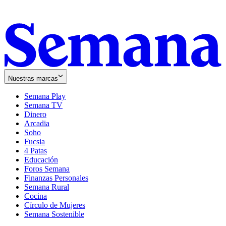
Nuestras marcas
Semana Play
Semana TV
Dinero
Arcadia
Soho
Opens
Fucsia
in
Opens
4 Patas
new
in
Educación
window
new
Foros Semana
window
Finanzas Personales
Semana Rural
Cocina
Círculo de Mujeres
Semana Sostenible