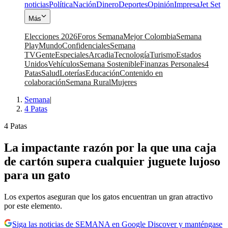
noticias
Política
Nación
Dinero
Deportes
Opinión
Impresa
Jet Set
Más
Elecciones 2026
Foros Semana
Mejor Colombia
Semana
Play
Mundo
Confidenciales
Semana
TV
Gente
Especiales
Arcadia
Tecnología
Turismo
Estados
Unidos
Vehículos
Semana Sostenible
Finanzas Personales
4
Patas
Salud
Loterías
Educación
Contenido en
colaboración
Semana Rural
Mujeres
Semana
|
4 Patas
4 Patas
La impactante razón por la que una caja
de cartón supera cualquier juguete lujoso
para un gato
Los expertos aseguran que los gatos encuentran un gran atractivo
por este elemento.
Siga las noticias de SEMANA en Google Discover y manténgase