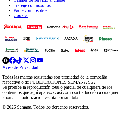
Canales de servicio al cliente
Trabaje con nosotros
Paute con nosotros
Cookies
Opens
Opens
Opens
Opens
Opens
in
in
in
in
in
Aviso de Privacidad
Opens
new
new
new
new
new
in
window
window
window
window
window
Todas las marcas registradas son propiedad de la compañía
new
respectiva o de PUBLICACIONES SEMANA S.A.
window
Se prohíbe la reproducción total o parcial de cualquiera de los
contenidos que aquí aparezca, así como su traducción a cualquier
idioma sin autorización escrita por su titular.
© 2026 Semana. Todos los derechos reservados.