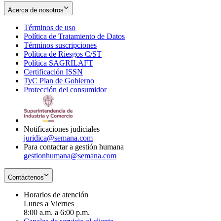
Acerca de nosotros
Términos de uso
Opens
Política de Tratamiento de Datos
in
Opens
Términos suscripciones
new
Opens
in
Política de Riesgos C/ST
window
in
Opens
new
Política SAGRILAFT
Opens
new
in
window
Certificación ISSN
Opens
in
window
new
TyC Plan de Gobierno
in
new
Opens
window
Protección del consumidor
new
window
in
Opens
window
new
in
window
new
window
Notificaciones judiciales
juridica@semana.com
Para contactar a gestión humana
gestionhumana@semana.com
Contáctenos
Horarios de atención
Lunes a Viernes
8:00 a.m. a 6:00 p.m.