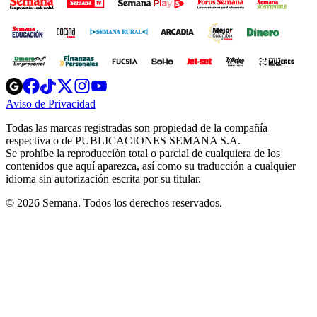
Opens
Opens
Opens
Opens
Opens
in
in
in
in
in
Aviso de Privacidad
Opens
new
new
new
new
new
in
window
window
window
window
window
Todas las marcas registradas son propiedad de la compañía
new
respectiva o de PUBLICACIONES SEMANA S.A.
window
Se prohíbe la reproducción total o parcial de cualquiera de los
contenidos que aquí aparezca, así como su traducción a cualquier
idioma sin autorización escrita por su titular.
© 2026 Semana. Todos los derechos reservados.