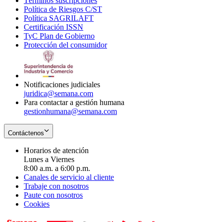
Términos suscripciones
new
Opens
in
Política de Riesgos C/ST
window
in
Opens
new
Política SAGRILAFT
Opens
new
in
window
Certificación ISSN
Opens
in
window
new
TyC Plan de Gobierno
in
new
Opens
window
Protección del consumidor
new
window
in
Opens
window
new
in
window
new
window
Notificaciones judiciales
juridica@semana.com
Para contactar a gestión humana
gestionhumana@semana.com
Contáctenos
Horarios de atención
Lunes a Viernes
8:00 a.m. a 6:00 p.m.
Canales de servicio al cliente
Trabaje con nosotros
Paute con nosotros
Cookies