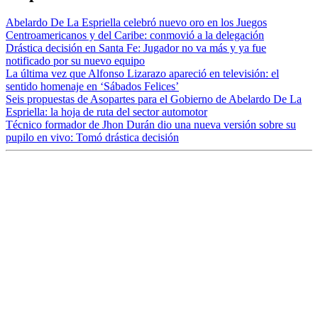
Abelardo De La Espriella celebró nuevo oro en los Juegos
Centroamericanos y del Caribe: conmovió a la delegación
Drástica decisión en Santa Fe: Jugador no va más y ya fue
notificado por su nuevo equipo
La última vez que Alfonso Lizarazo apareció en televisión: el
sentido homenaje en ‘Sábados Felices’
Seis propuestas de Asopartes para el Gobierno de Abelardo De La
Espriella: la hoja de ruta del sector automotor
Técnico formador de Jhon Durán dio una nueva versión sobre su
pupilo en vivo: Tomó drástica decisión