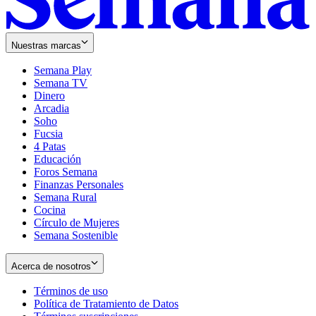
Nuestras marcas
Semana Play
Semana TV
Dinero
Arcadia
Soho
Opens
Fucsia
in
Opens
4 Patas
new
in
Educación
window
new
Foros Semana
window
Finanzas Personales
Semana Rural
Cocina
Círculo de Mujeres
Semana Sostenible
Acerca de nosotros
Términos de uso
Opens
Política de Tratamiento de Datos
in
Opens