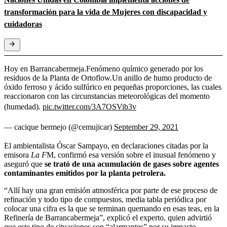
transformación para la vida de Mujeres con discapacidad y
cuidadoras
Hoy en Barrancabermeja.Fenómeno químico generado por los
residuos de la Planta de Ortoflow.Un anillo de humo producto de
óxido ferroso y ácido sulfúrico en pequeñas proporciones, las cuales
reaccionaron con las circunstancias meteorológicas del momento
(humedad).
pic.twitter.com/3A7OSVib3v
— cacique bermejo (@cemujicar)
September 29, 2021
El ambientalista
Óscar Sampayo, en declaraciones citadas por la
emisora
La F
M, confirmó esa versión sobre el inusual fenómeno y
aseguró que
se trató de una acumulación de gases sobre agentes
contaminantes emitidos por la planta petrolera.
“Allí hay una gran emisión atmosférica por parte de ese proceso de
refinación y todo tipo de compuestos, media tabla periódica por
colocar una cifra es la que se terminan quemando en esas teas,
en la
Refinería de Barrancabermeja”, explicó el experto, quien advirtió
que este tipo de situaciones son “alarmantes” por su impacto