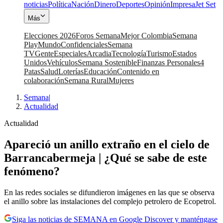
noticias
Política
Nación
Dinero
Deportes
Opinión
Impresa
Jet Set
Más
Elecciones 2026
Foros Semana
Mejor Colombia
Semana
Play
Mundo
Confidenciales
Semana
TV
Gente
Especiales
Arcadia
Tecnología
Turismo
Estados
Unidos
Vehículos
Semana Sostenible
Finanzas Personales
4
Patas
Salud
Loterías
Educación
Contenido en
colaboración
Semana Rural
Mujeres
Semana
|
Actualidad
Actualidad
Apareció un anillo extraño en el cielo de
Barrancabermeja | ¿Qué se sabe de este
fenómeno?
En las redes sociales se difundieron imágenes en las que se observa
el anillo sobre las instalaciones del complejo petrolero de Ecopetrol.
Siga las noticias de SEMANA en Google Discover y manténgase