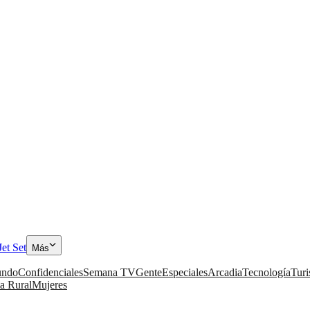
Jet Set
Más
ndo
Confidenciales
Semana TV
Gente
Especiales
Arcadia
Tecnología
Tur
a Rural
Mujeres