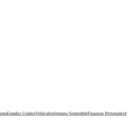
ismo
Estados Unidos
Vehículos
Semana Sostenible
Finanzas Personales
4