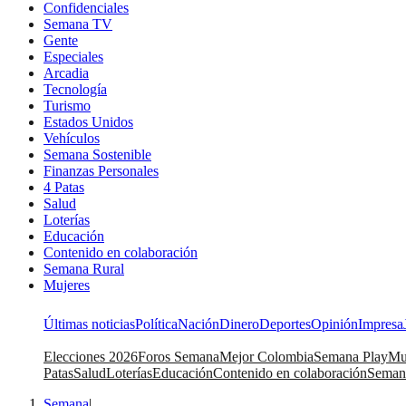
Confidenciales
Semana TV
Gente
Especiales
Arcadia
Tecnología
Turismo
Estados Unidos
Vehículos
Semana Sostenible
Finanzas Personales
4 Patas
Salud
Loterías
Educación
Contenido en colaboración
Semana Rural
Mujeres
Últimas noticias
Política
Nación
Dinero
Deportes
Opinión
Impresa
Elecciones 2026
Foros Semana
Mejor Colombia
Semana Play
Mu
Patas
Salud
Loterías
Educación
Contenido en colaboración
Seman
Semana
|