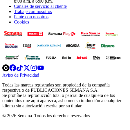
8:00 a.m. a 6:00 p.m.
Canales de servicio al cliente
Trabaje con nosotros
Paute con nosotros
Cookies
Opens
Opens
Opens
Opens
Opens
in
in
in
in
in
Aviso de Privacidad
Opens
new
new
new
new
new
in
window
window
window
window
window
Todas las marcas registradas son propiedad de la compañía
new
respectiva o de PUBLICACIONES SEMANA S.A.
window
Se prohíbe la reproducción total o parcial de cualquiera de los
contenidos que aquí aparezca, así como su traducción a cualquier
idioma sin autorización escrita por su titular.
© 2026 Semana. Todos los derechos reservados.