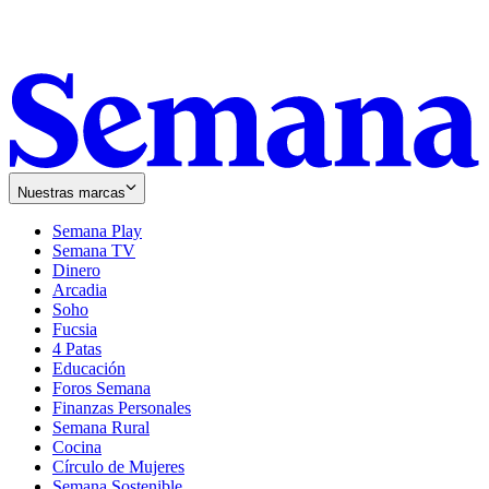
Nuestras marcas
Semana Play
Semana TV
Dinero
Arcadia
Soho
Opens
Fucsia
in
Opens
4 Patas
new
in
Educación
window
new
Foros Semana
window
Finanzas Personales
Semana Rural
Cocina
Círculo de Mujeres
Semana Sostenible