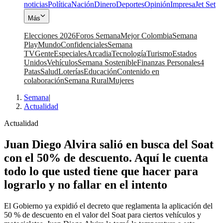
noticias
Política
Nación
Dinero
Deportes
Opinión
Impresa
Jet Set
Más
Elecciones 2026
Foros Semana
Mejor Colombia
Semana
Play
Mundo
Confidenciales
Semana
TV
Gente
Especiales
Arcadia
Tecnología
Turismo
Estados
Unidos
Vehículos
Semana Sostenible
Finanzas Personales
4
Patas
Salud
Loterías
Educación
Contenido en
colaboración
Semana Rural
Mujeres
Semana
|
Actualidad
Actualidad
Juan Diego Alvira salió en busca del Soat
con el 50% de descuento. Aquí le cuenta
todo lo que usted tiene que hacer para
lograrlo y no fallar en el intento
El Gobierno ya expidió el decreto que reglamenta la aplicación del
50 % de descuento en el valor del Soat para ciertos vehículos y