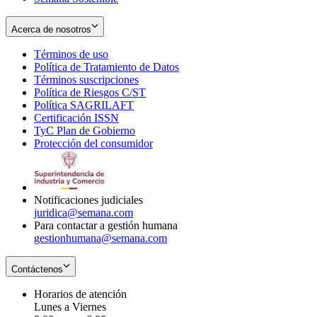
Acerca de nosotros
Términos de uso
Opens
Política de Tratamiento de Datos
in
Opens
Términos suscripciones
new
Opens
in
Política de Riesgos C/ST
window
in
Opens
new
Política SAGRILAFT
Opens
new
in
window
Certificación ISSN
Opens
in
window
new
TyC Plan de Gobierno
in
new
Opens
window
Protección del consumidor
new
window
in
Opens
window
new
in
window
new
window
Notificaciones judiciales
juridica@semana.com
Para contactar a gestión humana
gestionhumana@semana.com
Contáctenos
Horarios de atención
Lunes a Viernes