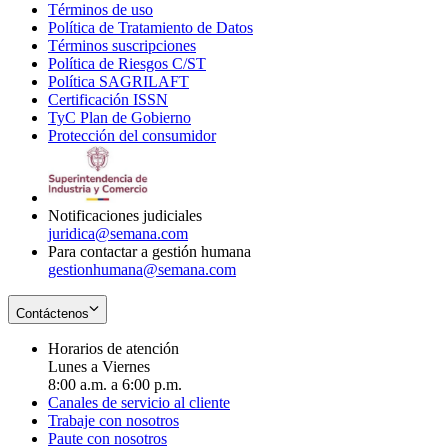
Términos de uso
Opens
Política de Tratamiento de Datos
in
Opens
Términos suscripciones
new
Opens
in
Política de Riesgos C/ST
window
in
Opens
new
Política SAGRILAFT
Opens
new
in
window
Certificación ISSN
Opens
in
window
new
TyC Plan de Gobierno
in
new
Opens
window
Protección del consumidor
new
window
in
Opens
window
new
in
window
new
window
Notificaciones judiciales
juridica@semana.com
Para contactar a gestión humana
gestionhumana@semana.com
Contáctenos
Horarios de atención
Lunes a Viernes
8:00 a.m. a 6:00 p.m.
Canales de servicio al cliente
Trabaje con nosotros
Paute con nosotros