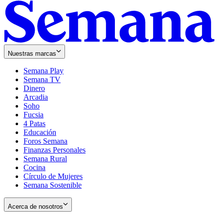
Nuestras marcas
Semana Play
Semana TV
Dinero
Arcadia
Soho
Opens
Fucsia
in
Opens
4 Patas
new
in
Educación
window
new
Foros Semana
window
Finanzas Personales
Semana Rural
Cocina
Círculo de Mujeres
Semana Sostenible
Acerca de nosotros