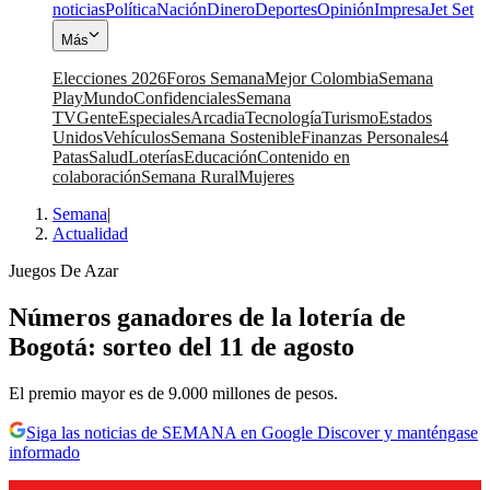
noticias
Política
Nación
Dinero
Deportes
Opinión
Impresa
Jet Set
Más
Elecciones 2026
Foros Semana
Mejor Colombia
Semana
Play
Mundo
Confidenciales
Semana
TV
Gente
Especiales
Arcadia
Tecnología
Turismo
Estados
Unidos
Vehículos
Semana Sostenible
Finanzas Personales
4
Patas
Salud
Loterías
Educación
Contenido en
colaboración
Semana Rural
Mujeres
Semana
|
Actualidad
Juegos De Azar
Números ganadores de la lotería de
Bogotá: sorteo del 11 de agosto
El premio mayor es de 9.000 millones de pesos.
Siga las noticias de SEMANA en Google Discover y manténgase
informado