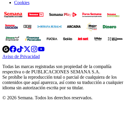
Cookies
Opens
Opens
Opens
Opens
Opens
in
in
in
in
in
Aviso de Privacidad
Opens
new
new
new
new
new
in
window
window
window
window
window
Todas las marcas registradas son propiedad de la compañía
new
respectiva o de PUBLICACIONES SEMANA S.A.
window
Se prohíbe la reproducción total o parcial de cualquiera de los
contenidos que aquí aparezca, así como su traducción a cualquier
idioma sin autorización escrita por su titular.
© 2026 Semana. Todos los derechos reservados.