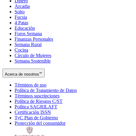
Dinero
Arcadia
Soho
Opens
Fucsia
in
Opens
4 Patas
new
in
Educación
window
new
Foros Semana
window
Finanzas Personales
Semana Rural
Cocina
Círculo de Mujeres
Semana Sostenible
Acerca de nosotros
Términos de uso
Opens
Política de Tratamiento de Datos
in
Opens
Términos suscripciones
new
Opens
in
Política de Riesgos C/ST
window
in
Opens
new
Política SAGRILAFT
Opens
new
in
window
Certificación ISSN
Opens
in
window
new
TyC Plan de Gobierno
in
new
Opens
window
Protección del consumidor
new
window
in
Opens
window
new
in
window
new