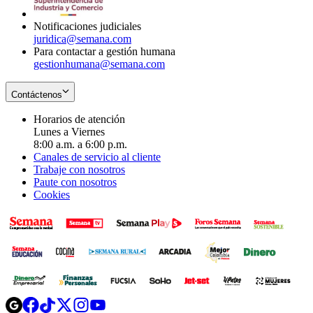
window
Notificaciones judiciales
juridica@semana.com
Para contactar a gestión humana
gestionhumana@semana.com
Contáctenos
Horarios de atención
Lunes a Viernes
8:00 a.m. a 6:00 p.m.
Canales de servicio al cliente
Trabaje con nosotros
Paute con nosotros
Cookies
Opens
Opens
Opens
Opens
Opens