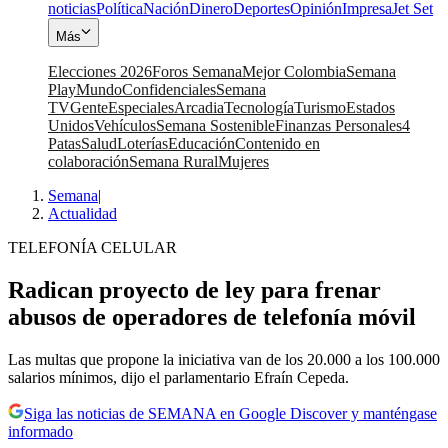
noticias
Política
Nación
Dinero
Deportes
Opinión
Impresa
Jet Set
Más
Elecciones 2026
Foros Semana
Mejor Colombia
Semana
Play
Mundo
Confidenciales
Semana
TV
Gente
Especiales
Arcadia
Tecnología
Turismo
Estados
Unidos
Vehículos
Semana Sostenible
Finanzas Personales
4
Patas
Salud
Loterías
Educación
Contenido en
colaboración
Semana Rural
Mujeres
Semana
|
Actualidad
TELEFONÍA CELULAR
Radican proyecto de ley para frenar
abusos de operadores de telefonía móvil
Las multas que propone la iniciativa van de los 20.000 a los 100.000
salarios mínimos, dijo el parlamentario Efraín Cepeda.
Siga las noticias de SEMANA en Google Discover y manténgase
informado