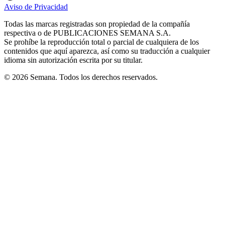
in
in
in
in
in
Aviso de Privacidad
Opens
new
new
new
new
new
in
window
window
window
window
window
Todas las marcas registradas son propiedad de la compañía
new
respectiva o de PUBLICACIONES SEMANA S.A.
window
Se prohíbe la reproducción total o parcial de cualquiera de los
contenidos que aquí aparezca, así como su traducción a cualquier
idioma sin autorización escrita por su titular.
© 2026 Semana. Todos los derechos reservados.