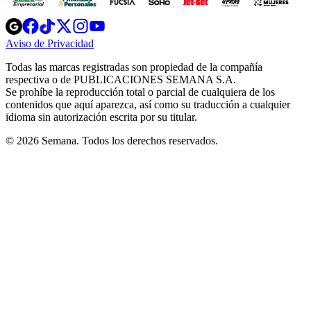
Opens
Opens
Opens
Opens
Opens
in
in
in
in
in
Aviso de Privacidad
Opens
new
new
new
new
new
in
window
window
window
window
window
Todas las marcas registradas son propiedad de la compañía
new
respectiva o de PUBLICACIONES SEMANA S.A.
window
Se prohíbe la reproducción total o parcial de cualquiera de los
contenidos que aquí aparezca, así como su traducción a cualquier
idioma sin autorización escrita por su titular.
© 2026 Semana. Todos los derechos reservados.