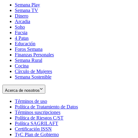
Semana Play
Semana TV
Dinero
Arcadia
Soho
Opens
Fucsia
in
Opens
4 Patas
new
in
Educación
window
new
Foros Semana
window
Finanzas Personales
Semana Rural
Cocina
Círculo de Mujeres
Semana Sostenible
Acerca de nosotros
Términos de uso
Opens
Política de Tratamiento de Datos
in
Opens
Términos suscripciones
new
Opens
in
Política de Riesgos C/ST
window
in
Opens
new
Política SAGRILAFT
Opens
new
in
window
Certificación ISSN
Opens
in
window
new
TyC Plan de Gobierno
in
new
Opens
window