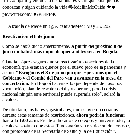
👉🏼 Comparte y etiqueta a tus familiares y amigos para que las
conozcan y sigan cuidando la vida.
#MedellínMeCuida
💙🧡
pic.twitter.com/i0GP84PIoK
— Alcaldía de Medellín (@AlcaldiadeMed)
May 25, 2021
Reactivación el 8 de junio
Como se había dicho anteriormente,
a partir del próximo 8 de
junio no habrá más toque de queda ni ley seca en Bogotá.
Claudia López aseguró que se reactivarán los sectores de la
economía que estaban quietos por el nuevo pico de la pandemia y
aclaró:
“Escogimos el 8 de junio porque esperamos que el
Gobierno y el Comité del Paro van a avanzar en la mesa de
concertación.
En Bogotá hacemos lo que depende de nosotros:
vacunación, plan de rescate social y reapertura, pero la crisis
nacional ningún ente territorial puede superarla solo”, aclaró la
alcaldesa.
De otro lado, los bares y gastrobares, que estuvieron cerrados
durante estas semanas de restricciones,
ahora podrán funcionar
hasta la 1:00 a. m
. Frente al horario de colegios y universidades, la
alcaldesa sostuvo que estos “funcionarán sin restricción de horario y
con protocolos de la Secretaría de Salud y la de Educación”.