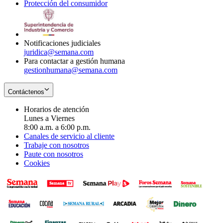
Protección del consumidor
new
window
in
Opens
window
new
in
window
new
window
Notificaciones judiciales
juridica@semana.com
Para contactar a gestión humana
gestionhumana@semana.com
Contáctenos
Horarios de atención
Lunes a Viernes
8:00 a.m. a 6:00 p.m.
Canales de servicio al cliente
Trabaje con nosotros
Paute con nosotros
Cookies