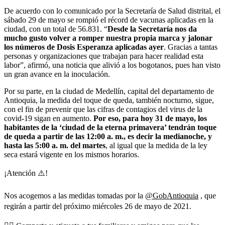
De acuerdo con lo comunicado por la Secretaría de Salud distrital, el
sábado 29 de mayo se rompió el récord de vacunas aplicadas en la
ciudad, con un total de 56.831. “
Desde la Secretaría nos da
mucho gusto volver a romper nuestra propia marca y jalonar
los números de Dosis Esperanza aplicadas ayer
. Gracias a tantas
personas y organizaciones que trabajan para hacer realidad esta
labor”, afirmó, una noticia que alivió a los bogotanos, pues han visto
un gran avance en la inoculación.
Por su parte, en la ciudad de Medellín, capital del departamento de
Antioquia, la medida del toque de queda, también nocturno, sigue,
con el fin de prevenir que las cifras de contagios del virus de la
covid-19 sigan en aumento.
Por eso, para hoy 31 de mayo, los
habitantes de la ‘ciudad de la eterna primavera’ tendrán toque
de queda a partir de las 12:00 a. m., es decir la medianoche, y
hasta las 5:00 a. m. del martes
, al igual que la medida de la ley
seca estará vigente en los mismos horarios.
¡Atención ⚠️!
Nos acogemos a las medidas tomadas por la
@GobAntioquia
, que
regirán a partir del próximo miércoles 26 de mayo de 2021.