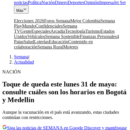
noticias
Política
Nación
Dinero
Deportes
Opinión
Impresa
Jet Set
Más
Elecciones 2026
Foros Semana
Mejor Colombia
Semana
Play
Mundo
Confidenciales
Semana
TV
Gente
Especiales
Arcadia
Tecnología
Turismo
Estados
Unidos
Vehículos
Semana Sostenible
Finanzas Personales
4
Patas
Salud
Loterías
Educación
Contenido en
colaboración
Semana Rural
Mujeres
Semana
|
Actualidad
NACIÓN
Toque de queda este lunes 31 de mayo:
consulte cuáles son los horarios en Bogotá
y Medellín
Aunque la vacunación en el país está avanzando, estas ciudades
continúan con restricciones.
Siga las noticias de SEMANA en Google Discover y manténgase