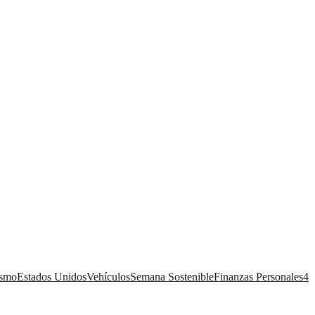
ismo
Estados Unidos
Vehículos
Semana Sostenible
Finanzas Personales
4