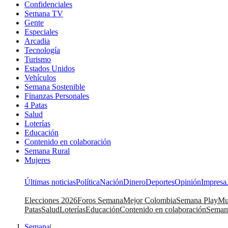
Confidenciales
Semana TV
Gente
Especiales
Arcadia
Tecnología
Turismo
Estados Unidos
Vehículos
Semana Sostenible
Finanzas Personales
4 Patas
Salud
Loterías
Educación
Contenido en colaboración
Semana Rural
Mujeres
Últimas noticias
Política
Nación
Dinero
Deportes
Opinión
Impresa
Elecciones 2026
Foros Semana
Mejor Colombia
Semana Play
Mu
Patas
Salud
Loterías
Educación
Contenido en colaboración
Seman
Semana
|