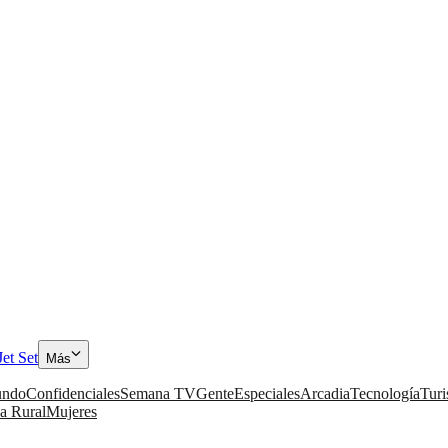
Jet Set
Más
ndo
Confidenciales
Semana TV
Gente
Especiales
Arcadia
Tecnología
Tur
a Rural
Mujeres