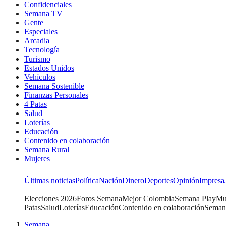
Confidenciales
Semana TV
Gente
Especiales
Arcadia
Tecnología
Turismo
Estados Unidos
Vehículos
Semana Sostenible
Finanzas Personales
4 Patas
Salud
Loterías
Educación
Contenido en colaboración
Semana Rural
Mujeres
Últimas noticias
Política
Nación
Dinero
Deportes
Opinión
Impresa
Elecciones 2026
Foros Semana
Mejor Colombia
Semana Play
Mu
Patas
Salud
Loterías
Educación
Contenido en colaboración
Seman
Semana
|