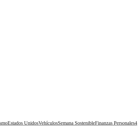
ismo
Estados Unidos
Vehículos
Semana Sostenible
Finanzas Personales
4