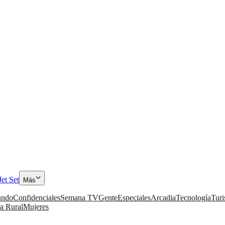
Jet Set
Más
ndo
Confidenciales
Semana TV
Gente
Especiales
Arcadia
Tecnología
Tur
a Rural
Mujeres