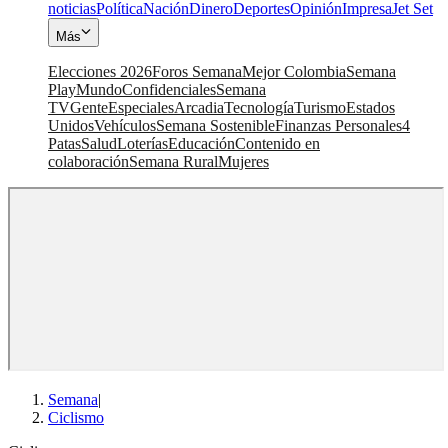
noticias
Política
Nación
Dinero
Deportes
Opinión
Impresa
Jet Set
Más
Elecciones 2026
Foros Semana
Mejor Colombia
Semana
Play
Mundo
Confidenciales
Semana
TV
Gente
Especiales
Arcadia
Tecnología
Turismo
Estados
Unidos
Vehículos
Semana Sostenible
Finanzas Personales
4
Patas
Salud
Loterías
Educación
Contenido en
colaboración
Semana Rural
Mujeres
Semana
|
Ciclismo