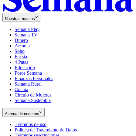
Nuestras marcas
Semana Play
Semana TV
Dinero
Arcadia
Soho
Opens
Fucsia
in
Opens
4 Patas
new
in
Educación
window
new
Foros Semana
window
Finanzas Personales
Semana Rural
Cocina
Círculo de Mujeres
Semana Sostenible
Acerca de nosotros
Términos de uso
Opens
Política de Tratamiento de Datos
in
Opens
Términos suscripciones
new
Opens
in