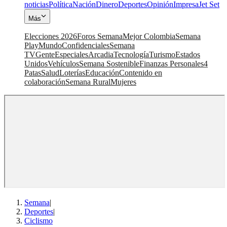
noticias
Política
Nación
Dinero
Deportes
Opinión
Impresa
Jet Set
Más
Elecciones 2026
Foros Semana
Mejor Colombia
Semana
Play
Mundo
Confidenciales
Semana
TV
Gente
Especiales
Arcadia
Tecnología
Turismo
Estados
Unidos
Vehículos
Semana Sostenible
Finanzas Personales
4
Patas
Salud
Loterías
Educación
Contenido en
colaboración
Semana Rural
Mujeres
Semana
|
Deportes
|
Ciclismo