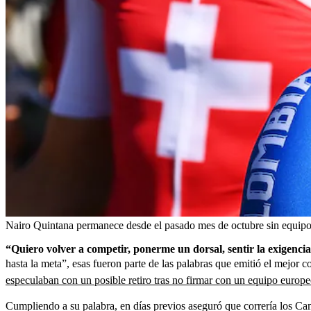
Nairo Quintana permanece desde el pasado mes de octubre sin equipo
“Quiero volver a competir, ponerme un dorsal, sentir la exigenci
hasta la meta”, esas fueron parte de las palabras que emitió el mejor 
especulaban con un posible retiro tras no firmar con un equipo europ
Cumpliendo a su palabra, en días previos aseguró que correría los Ca