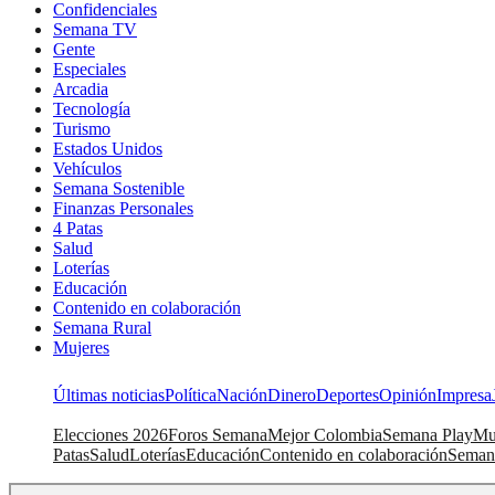
Confidenciales
Semana TV
Gente
Especiales
Arcadia
Tecnología
Turismo
Estados Unidos
Vehículos
Semana Sostenible
Finanzas Personales
4 Patas
Salud
Loterías
Educación
Contenido en colaboración
Semana Rural
Mujeres
Últimas noticias
Política
Nación
Dinero
Deportes
Opinión
Impresa
Elecciones 2026
Foros Semana
Mejor Colombia
Semana Play
Mu
Patas
Salud
Loterías
Educación
Contenido en colaboración
Seman