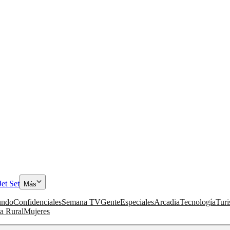
Jet Set
Más
ndo
Confidenciales
Semana TV
Gente
Especiales
Arcadia
Tecnología
Tur
a Rural
Mujeres