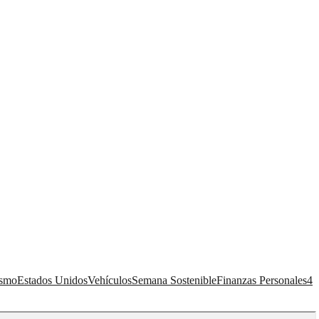
ismo
Estados Unidos
Vehículos
Semana Sostenible
Finanzas Personales
4