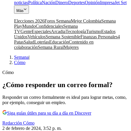
noticias
Política
Nación
Dinero
Deportes
Opinión
Impresa
Jet Set
Más
Elecciones 2026
Foros Semana
Mejor Colombia
Semana
Play
Mundo
Confidenciales
Semana
TV
Gente
Especiales
Arcadia
Tecnología
Turismo
Estados
Unidos
Vehículos
Semana Sostenible
Finanzas Personales
4
Patas
Salud
Loterías
Educación
Contenido en
colaboración
Semana Rural
Mujeres
Semana
|
Cómo
Cómo
¿Cómo responder un correo formal?
Responder un correo formalmente es ideal para lograr metas, como,
por ejemplo, conseguir un empleo.
Siga guías útiles para su día a día en Discover
Redacción Cómo
2 de febrero de 2024, 3:52 p. m.