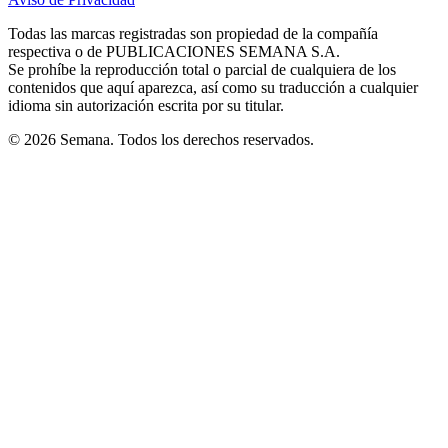
new
new
new
new
new
in
window
window
window
window
window
Todas las marcas registradas son propiedad de la compañía
new
respectiva o de PUBLICACIONES SEMANA S.A.
window
Se prohíbe la reproducción total o parcial de cualquiera de los
contenidos que aquí aparezca, así como su traducción a cualquier
idioma sin autorización escrita por su titular.
© 2026 Semana. Todos los derechos reservados.