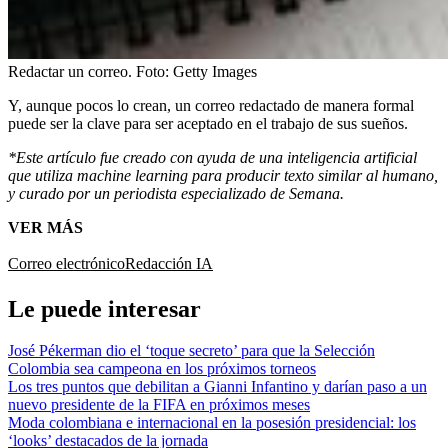
Redactar un correo.
Foto:
Getty Images
Y, aunque pocos lo crean, un correo redactado de manera formal
puede ser la clave para ser aceptado en el trabajo de sus sueños.
*Este artículo fue creado con ayuda de una inteligencia artificial
que utiliza machine learning para producir texto similar al humano,
y curado por un periodista especializado de Semana.
VER MÁS
Correo electrónico
Redacción IA
Le puede interesar
José Pékerman dio el ‘toque secreto’ para que la Selección
Colombia sea campeona en los próximos torneos
Los tres puntos que debilitan a Gianni Infantino y darían paso a un
nuevo presidente de la FIFA en próximos meses
Moda colombiana e internacional en la posesión presidencial: los
‘looks’ destacados de la jornada