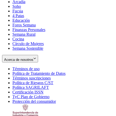
Arcadia
Soho
Opens
Fucsia
in
Opens
4 Patas
new
in
Educación
window
new
Foros Semana
window
Finanzas Personales
Semana Rural
Cocina
Círculo de Mujeres
Semana Sostenible
Acerca de nosotros
Términos de uso
Opens
Política de Tratamiento de Datos
in
Opens
Términos suscripciones
new
Opens
in
Política de Riesgos C/ST
window
in
Opens
new
Política SAGRILAFT
Opens
new
in
window
Certificación ISSN
Opens
in
window
new
TyC Plan de Gobierno
in
new
Opens
window
Protección del consumidor
new
window
in
Opens
window
new
in
window
new
window