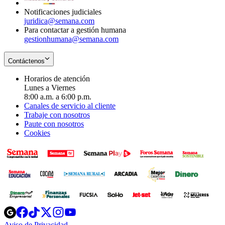
Notificaciones judiciales
juridica@semana.com
Para contactar a gestión humana
gestionhumana@semana.com
Contáctenos
Horarios de atención
Lunes a Viernes
8:00 a.m. a 6:00 p.m.
Canales de servicio al cliente
Trabaje con nosotros
Paute con nosotros
Cookies
Opens
Opens
Opens
Opens
Opens
in
in
in
in
in
Aviso de Privacidad
Opens