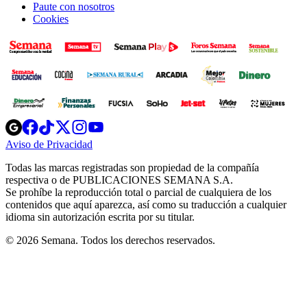
Paute con nosotros
Cookies
Opens
Opens
Opens
Opens
Opens
in
in
in
in
in
Aviso de Privacidad
Opens
new
new
new
new
new
in
window
window
window
window
window
Todas las marcas registradas son propiedad de la compañía
new
respectiva o de PUBLICACIONES SEMANA S.A.
window
Se prohíbe la reproducción total o parcial de cualquiera de los
contenidos que aquí aparezca, así como su traducción a cualquier
idioma sin autorización escrita por su titular.
© 2026 Semana. Todos los derechos reservados.