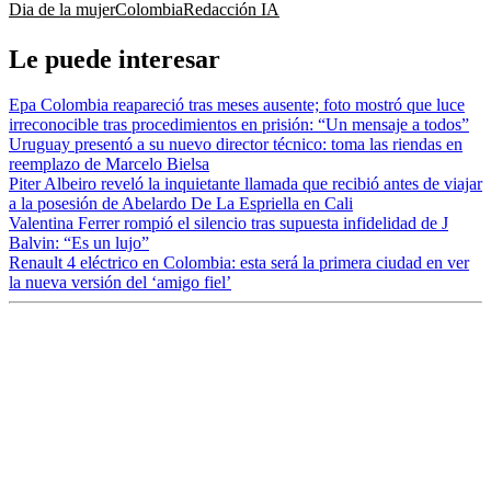
Dia de la mujer
Colombia
Redacción IA
Le puede interesar
Epa Colombia reapareció tras meses ausente; foto mostró que luce
irreconocible tras procedimientos en prisión: “Un mensaje a todos”
Uruguay presentó a su nuevo director técnico: toma las riendas en
reemplazo de Marcelo Bielsa
Piter Albeiro reveló la inquietante llamada que recibió antes de viajar
a la posesión de Abelardo De La Espriella en Cali
Valentina Ferrer rompió el silencio tras supuesta infidelidad de J
Balvin: “Es un lujo”
Renault 4 eléctrico en Colombia: esta será la primera ciudad en ver
la nueva versión del ‘amigo fiel’