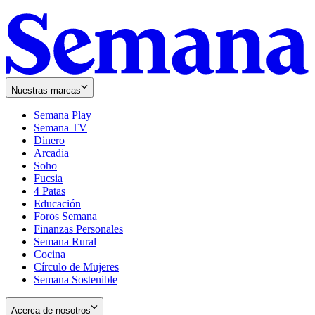
Nuestras marcas
Semana Play
Semana TV
Dinero
Arcadia
Soho
Opens
Fucsia
in
Opens
4 Patas
new
in
Educación
window
new
Foros Semana
window
Finanzas Personales
Semana Rural
Cocina
Círculo de Mujeres
Semana Sostenible
Acerca de nosotros