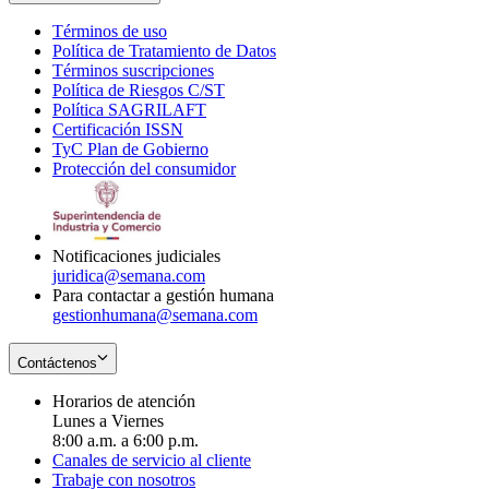
Términos de uso
Opens
Política de Tratamiento de Datos
in
Opens
Términos suscripciones
new
Opens
in
Política de Riesgos C/ST
window
in
Opens
new
Política SAGRILAFT
Opens
new
in
window
Certificación ISSN
Opens
in
window
new
TyC Plan de Gobierno
in
new
Opens
window
Protección del consumidor
new
window
in
Opens
window
new
in
window
new
window
Notificaciones judiciales
juridica@semana.com
Para contactar a gestión humana
gestionhumana@semana.com
Contáctenos
Horarios de atención
Lunes a Viernes
8:00 a.m. a 6:00 p.m.
Canales de servicio al cliente
Trabaje con nosotros