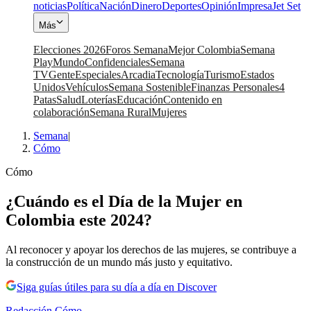
noticias
Política
Nación
Dinero
Deportes
Opinión
Impresa
Jet Set
Más
Elecciones 2026
Foros Semana
Mejor Colombia
Semana
Play
Mundo
Confidenciales
Semana
TV
Gente
Especiales
Arcadia
Tecnología
Turismo
Estados
Unidos
Vehículos
Semana Sostenible
Finanzas Personales
4
Patas
Salud
Loterías
Educación
Contenido en
colaboración
Semana Rural
Mujeres
Semana
|
Cómo
Cómo
¿Cuándo es el Día de la Mujer en
Colombia este 2024?
Al reconocer y apoyar los derechos de las mujeres, se contribuye a
la construcción de un mundo más justo y equitativo.
Siga guías útiles para su día a día en Discover
Redacción Cómo