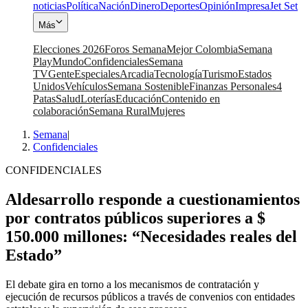
noticias
Política
Nación
Dinero
Deportes
Opinión
Impresa
Jet Set
Más
Elecciones 2026
Foros Semana
Mejor Colombia
Semana
Play
Mundo
Confidenciales
Semana
TV
Gente
Especiales
Arcadia
Tecnología
Turismo
Estados
Unidos
Vehículos
Semana Sostenible
Finanzas Personales
4
Patas
Salud
Loterías
Educación
Contenido en
colaboración
Semana Rural
Mujeres
Semana
|
Confidenciales
CONFIDENCIALES
Aldesarrollo responde a cuestionamientos
por contratos públicos superiores a $
150.000 millones: “Necesidades reales del
Estado”
El debate gira en torno a los mecanismos de contratación y
ejecución de recursos públicos a través de convenios con entidades