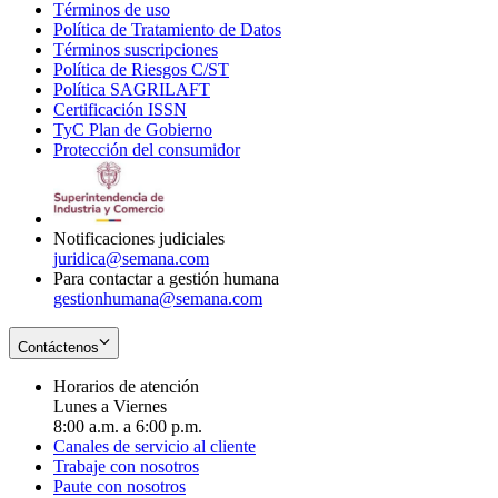
Términos de uso
Opens
Política de Tratamiento de Datos
in
Opens
Términos suscripciones
new
Opens
in
Política de Riesgos C/ST
window
in
Opens
new
Política SAGRILAFT
Opens
new
in
window
Certificación ISSN
Opens
in
window
new
TyC Plan de Gobierno
in
new
Opens
window
Protección del consumidor
new
window
in
Opens
window
new
in
window
new
window
Notificaciones judiciales
juridica@semana.com
Para contactar a gestión humana
gestionhumana@semana.com
Contáctenos
Horarios de atención
Lunes a Viernes
8:00 a.m. a 6:00 p.m.
Canales de servicio al cliente
Trabaje con nosotros
Paute con nosotros