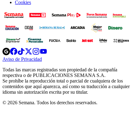
Cookies
Opens
Opens
Opens
Opens
Opens
in
in
in
in
in
Aviso de Privacidad
Opens
new
new
new
new
new
in
window
window
window
window
window
Todas las marcas registradas son propiedad de la compañía
new
respectiva o de PUBLICACIONES SEMANA S.A.
window
Se prohíbe la reproducción total o parcial de cualquiera de los
contenidos que aquí aparezca, así como su traducción a cualquier
idioma sin autorización escrita por su titular.
© 2026 Semana. Todos los derechos reservados.