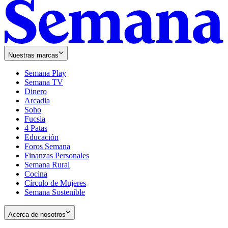
Nuestras marcas
Semana Play
Semana TV
Dinero
Arcadia
Soho
Opens
Fucsia
in
Opens
4 Patas
new
in
Educación
window
new
Foros Semana
window
Finanzas Personales
Semana Rural
Cocina
Círculo de Mujeres
Semana Sostenible
Acerca de nosotros