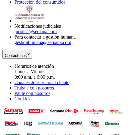
Protección del consumidor
new
window
in
Opens
window
new
in
window
new
window
Notificaciones judiciales
juridica@semana.com
Para contactar a gestión humana
gestionhumana@semana.com
Contáctenos
Horarios de atención
Lunes a Viernes
8:00 a.m. a 6:00 p.m.
Canales de servicio al cliente
Trabaje con nosotros
Paute con nosotros
Cookies