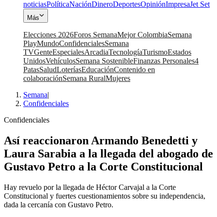
noticias
Política
Nación
Dinero
Deportes
Opinión
Impresa
Jet Set
Más
Elecciones 2026
Foros Semana
Mejor Colombia
Semana
Play
Mundo
Confidenciales
Semana
TV
Gente
Especiales
Arcadia
Tecnología
Turismo
Estados
Unidos
Vehículos
Semana Sostenible
Finanzas Personales
4
Patas
Salud
Loterías
Educación
Contenido en
colaboración
Semana Rural
Mujeres
Semana
|
Confidenciales
Confidenciales
Así reaccionaron Armando Benedetti y
Laura Sarabia a la llegada del abogado de
Gustavo Petro a la Corte Constitucional
Hay revuelo por la llegada de Héctor Carvajal a la Corte
Constitucional y fuertes cuestionamientos sobre su independencia,
dada la cercanía con Gustavo Petro.