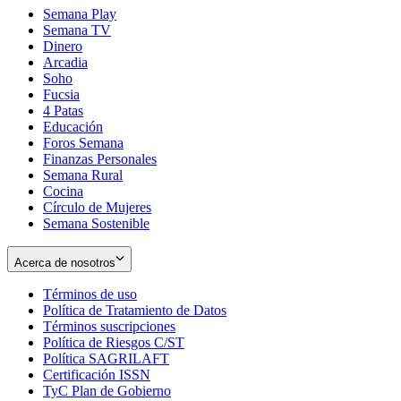
Semana Play
Semana TV
Dinero
Arcadia
Soho
Opens
Fucsia
in
Opens
4 Patas
new
in
Educación
window
new
Foros Semana
window
Finanzas Personales
Semana Rural
Cocina
Círculo de Mujeres
Semana Sostenible
Acerca de nosotros
Términos de uso
Opens
Política de Tratamiento de Datos
in
Opens
Términos suscripciones
new
Opens
in
Política de Riesgos C/ST
window
in
Opens
new
Política SAGRILAFT
Opens
new
in
window
Certificación ISSN
Opens
in
window
new
TyC Plan de Gobierno
in
new
Opens
window