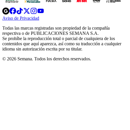
Opens
Opens
Opens
Opens
Opens
in
in
in
in
in
Aviso de Privacidad
Opens
new
new
new
new
new
in
window
window
window
window
window
Todas las marcas registradas son propiedad de la compañía
new
respectiva o de PUBLICACIONES SEMANA S.A.
window
Se prohíbe la reproducción total o parcial de cualquiera de los
contenidos que aquí aparezca, así como su traducción a cualquier
idioma sin autorización escrita por su titular.
© 2026 Semana. Todos los derechos reservados.