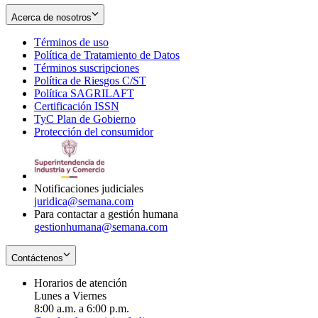
Acerca de nosotros
Términos de uso
Opens
Política de Tratamiento de Datos
in
Opens
Términos suscripciones
new
Opens
in
Política de Riesgos C/ST
window
in
Opens
new
Política SAGRILAFT
Opens
new
in
window
Certificación ISSN
Opens
in
window
new
TyC Plan de Gobierno
in
new
Opens
window
Protección del consumidor
new
window
in
Opens
window
new
in
window
new
window
Notificaciones judiciales
juridica@semana.com
Para contactar a gestión humana
gestionhumana@semana.com
Contáctenos
Horarios de atención
Lunes a Viernes
8:00 a.m. a 6:00 p.m.