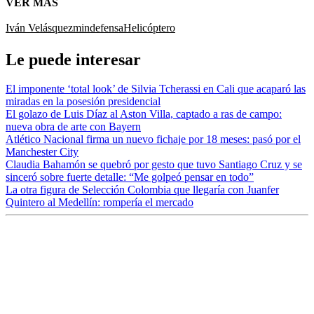
VER MÁS
Iván Velásquez
mindefensa
Helicóptero
Le puede interesar
El imponente ‘total look’ de Silvia Tcherassi en Cali que acaparó las
miradas en la posesión presidencial
El golazo de Luis Díaz al Aston Villa, captado a ras de campo:
nueva obra de arte con Bayern
Atlético Nacional firma un nuevo fichaje por 18 meses: pasó por el
Manchester City
Claudia Bahamón se quebró por gesto que tuvo Santiago Cruz y se
sinceró sobre fuerte detalle: “Me golpeó pensar en todo”
La otra figura de Selección Colombia que llegaría con Juanfer
Quintero al Medellín: rompería el mercado