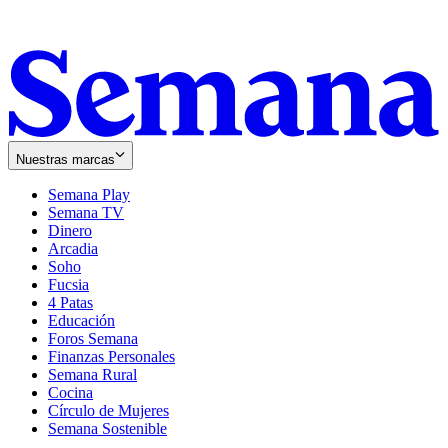
Nuestras marcas
Semana Play
Semana TV
Dinero
Arcadia
Soho
Opens
Fucsia
in
Opens
4 Patas
new
in
Educación
window
new
Foros Semana
window
Finanzas Personales
Semana Rural
Cocina
Círculo de Mujeres
Semana Sostenible