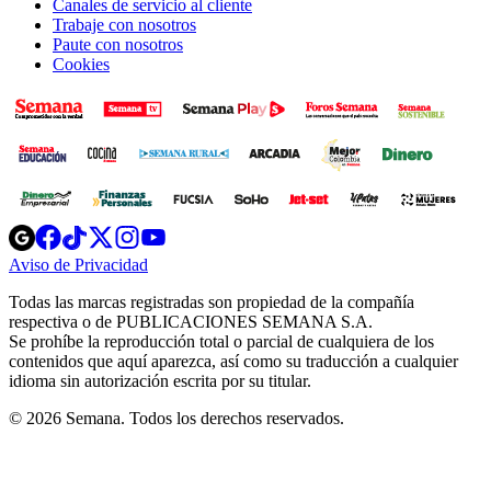
Canales de servicio al cliente
Trabaje con nosotros
Paute con nosotros
Cookies
Opens
Opens
Opens
Opens
Opens
in
in
in
in
in
Aviso de Privacidad
Opens
new
new
new
new
new
in
window
window
window
window
window
Todas las marcas registradas son propiedad de la compañía
new
respectiva o de PUBLICACIONES SEMANA S.A.
window
Se prohíbe la reproducción total o parcial de cualquiera de los
contenidos que aquí aparezca, así como su traducción a cualquier
idioma sin autorización escrita por su titular.
© 2026 Semana. Todos los derechos reservados.