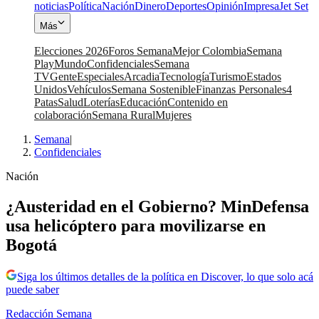
noticias
Política
Nación
Dinero
Deportes
Opinión
Impresa
Jet Set
Más
Elecciones 2026
Foros Semana
Mejor Colombia
Semana
Play
Mundo
Confidenciales
Semana
TV
Gente
Especiales
Arcadia
Tecnología
Turismo
Estados
Unidos
Vehículos
Semana Sostenible
Finanzas Personales
4
Patas
Salud
Loterías
Educación
Contenido en
colaboración
Semana Rural
Mujeres
Semana
|
Confidenciales
Nación
¿Austeridad en el Gobierno? MinDefensa
usa helicóptero para movilizarse en
Bogotá
Siga los últimos detalles de la política en Discover, lo que solo acá
puede saber
Redacción Semana