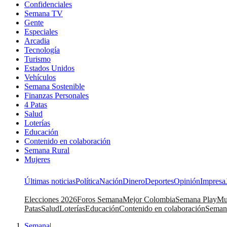
Confidenciales
Semana TV
Gente
Especiales
Arcadia
Tecnología
Turismo
Estados Unidos
Vehículos
Semana Sostenible
Finanzas Personales
4 Patas
Salud
Loterías
Educación
Contenido en colaboración
Semana Rural
Mujeres
Últimas noticias
Política
Nación
Dinero
Deportes
Opinión
Impresa
Elecciones 2026
Foros Semana
Mejor Colombia
Semana Play
Mu
Patas
Salud
Loterías
Educación
Contenido en colaboración
Seman
Semana
|