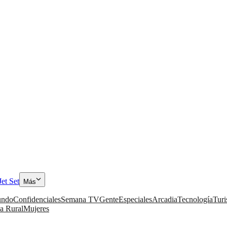
Jet Set
Más
ndo
Confidenciales
Semana TV
Gente
Especiales
Arcadia
Tecnología
Tur
a Rural
Mujeres