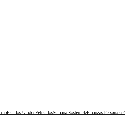
ismo
Estados Unidos
Vehículos
Semana Sostenible
Finanzas Personales
4