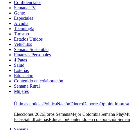
Confidenciales
Semana TV
Gente
Especiales
Arcadia
Tecnología
Turismo
Estados Unidos
Vehículos
Semana Sostenible
Finanzas Personales
4 Patas
Salud
Loterías
Educación
Contenido en colaboración
Semana Rural
Mujeres
Últimas noticias
Política
Nación
Dinero
Deportes
Opinión
Impresa
Elecciones 2026
Foros Semana
Mejor Colombia
Semana Play
Mu
Patas
Salud
Loterías
Educación
Contenido en colaboración
Seman
Semana
|