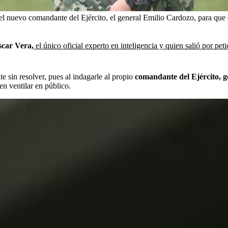
r el nuevo comandante del Ejército, el general Emilio Cardozo, para qu
scar Vera,
el único oficial experto en inteligencia y quien salió por pet
e sin resolver, pues al indagarle al propio
comandante del Ejército, 
en ventilar en público.