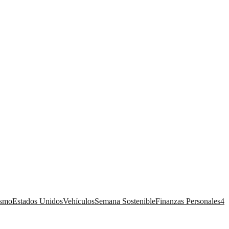
ismo
Estados Unidos
Vehículos
Semana Sostenible
Finanzas Personales
4