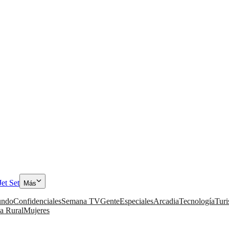
Jet Set
Más
ndo
Confidenciales
Semana TV
Gente
Especiales
Arcadia
Tecnología
Tur
a Rural
Mujeres