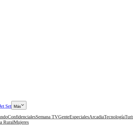
Jet Set
Más
ndo
Confidenciales
Semana TV
Gente
Especiales
Arcadia
Tecnología
Tur
a Rural
Mujeres