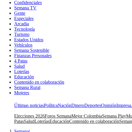
Confidenciales
Semana TV
Gente
Especiales
Arcadia
Tecnología
Turismo
Estados Unidos
Vehículos
Semana Sostenible
Finanzas Personales
4 Patas
Salud
Loterías
Educación
Contenido en colaboración
Semana Rural
Mujeres
Últimas noticias
Política
Nación
Dinero
Deportes
Opinión
Impresa
Elecciones 2026
Foros Semana
Mejor Colombia
Semana Play
Mu
Patas
Salud
Loterías
Educación
Contenido en colaboración
Seman
Semana
|