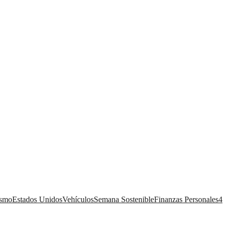
ismo
Estados Unidos
Vehículos
Semana Sostenible
Finanzas Personales
4