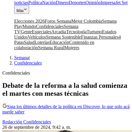
noticias
Política
Nación
Dinero
Deportes
Opinión
Impresa
Jet Set
Más
Elecciones 2026
Foros Semana
Mejor Colombia
Semana
Play
Mundo
Confidenciales
Semana
TV
Gente
Especiales
Arcadia
Tecnología
Turismo
Estados
Unidos
Vehículos
Semana Sostenible
Finanzas Personales
4
Patas
Salud
Loterías
Educación
Contenido en
colaboración
Semana Rural
Mujeres
Semana
|
Confidenciales
Confidenciales
Debate de la reforma a la salud comienza
el martes con mesas técnicas
Siga los últimos detalles de la política en Discover, lo que solo acá
puede saber
Redacción Confidenciales
26 de septiembre de 2024, 9:42 a. m.