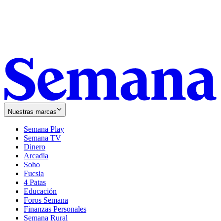
Nuestras marcas
Semana Play
Semana TV
Dinero
Arcadia
Soho
Opens
Fucsia
in
Opens
4 Patas
new
in
Educación
window
new
Foros Semana
window
Finanzas Personales
Semana Rural