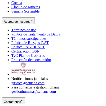
Cocina
Círculo de Mujeres
Semana Sostenible
Acerca de nosotros
Términos de uso
Opens
Política de Tratamiento de Datos
in
Opens
Términos suscripciones
new
Opens
in
Política de Riesgos C/ST
window
in
Opens
new
Política SAGRILAFT
Opens
new
in
window
Certificación ISSN
Opens
in
window
new
TyC Plan de Gobierno
in
new
Opens
window
Protección del consumidor
new
window
in
Opens
window
new
in
window
new
window
Notificaciones judiciales
juridica@semana.com
Para contactar a gestión humana
gestionhumana@semana.com
Contáctenos