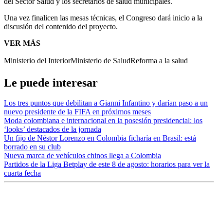
del Sector Salud y los secretarios de salud municipales.
Una vez finalicen las mesas técnicas, el Congreso dará inicio a la
discusión del contenido del proyecto.
VER MÁS
Ministerio del Interior
Ministerio de Salud
Reforma a la salud
Le puede interesar
Los tres puntos que debilitan a Gianni Infantino y darían paso a un
nuevo presidente de la FIFA en próximos meses
Moda colombiana e internacional en la posesión presidencial: los
‘looks’ destacados de la jornada
Un fijo de Néstor Lorenzo en Colombia ficharía en Brasil: está
borrado en su club
Nueva marca de vehículos chinos llega a Colombia
Partidos de la Liga Betplay de este 8 de agosto: horarios para ver la
cuarta fecha