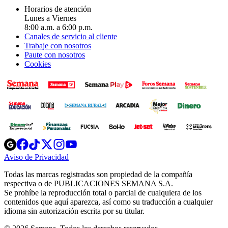
Horarios de atención
Lunes a Viernes
8:00 a.m. a 6:00 p.m.
Canales de servicio al cliente
Trabaje con nosotros
Paute con nosotros
Cookies
Opens
Opens
Opens
Opens
Opens
in
in
in
in
in
Aviso de Privacidad
Opens
new
new
new
new
new
in
window
window
window
window
window
Todas las marcas registradas son propiedad de la compañía
new
respectiva o de PUBLICACIONES SEMANA S.A.
window
Se prohíbe la reproducción total o parcial de cualquiera de los
contenidos que aquí aparezca, así como su traducción a cualquier
idioma sin autorización escrita por su titular.