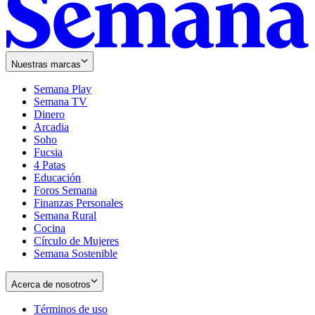
Nuestras marcas
Semana Play
Semana TV
Dinero
Arcadia
Soho
Opens
Fucsia
in
Opens
4 Patas
new
in
Educación
window
new
Foros Semana
window
Finanzas Personales
Semana Rural
Cocina
Círculo de Mujeres
Semana Sostenible
Acerca de nosotros
Términos de uso
Opens