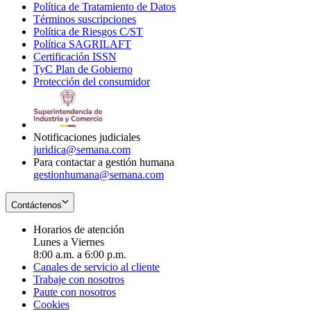
Política de Tratamiento de Datos
in
Opens
Términos suscripciones
new
Opens
in
Política de Riesgos C/ST
window
in
Opens
new
Política SAGRILAFT
Opens
new
in
window
Certificación ISSN
Opens
in
window
new
TyC Plan de Gobierno
in
new
Opens
window
Protección del consumidor
new
window
in
Opens
window
new
in
window
new
window
Notificaciones judiciales
juridica@semana.com
Para contactar a gestión humana
gestionhumana@semana.com
Contáctenos
Horarios de atención
Lunes a Viernes
8:00 a.m. a 6:00 p.m.
Canales de servicio al cliente
Trabaje con nosotros
Paute con nosotros
Cookies