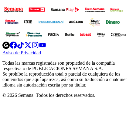
Opens
Opens
Opens
Opens
Opens
in
in
in
in
in
Aviso de Privacidad
Opens
new
new
new
new
new
in
window
window
window
window
window
Todas las marcas registradas son propiedad de la compañía
new
respectiva o de PUBLICACIONES SEMANA S.A.
window
Se prohíbe la reproducción total o parcial de cualquiera de los
contenidos que aquí aparezca, así como su traducción a cualquier
idioma sin autorización escrita por su titular.
© 2026 Semana. Todos los derechos reservados.