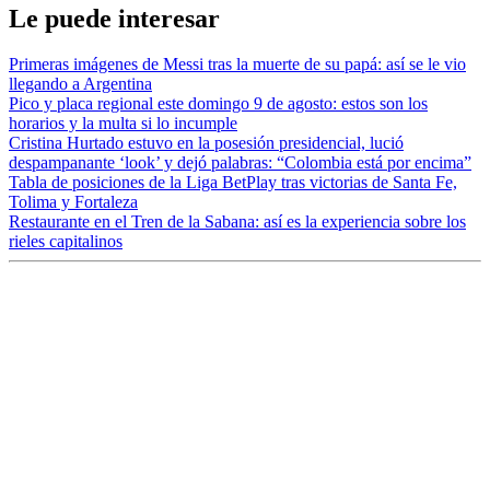
Le puede interesar
Primeras imágenes de Messi tras la muerte de su papá: así se le vio
llegando a Argentina
Pico y placa regional este domingo 9 de agosto: estos son los
horarios y la multa si lo incumple
Cristina Hurtado estuvo en la posesión presidencial, lució
despampanante ‘look’ y dejó palabras: “Colombia está por encima”
Tabla de posiciones de la Liga BetPlay tras victorias de Santa Fe,
Tolima y Fortaleza
Restaurante en el Tren de la Sabana: así es la experiencia sobre los
rieles capitalinos