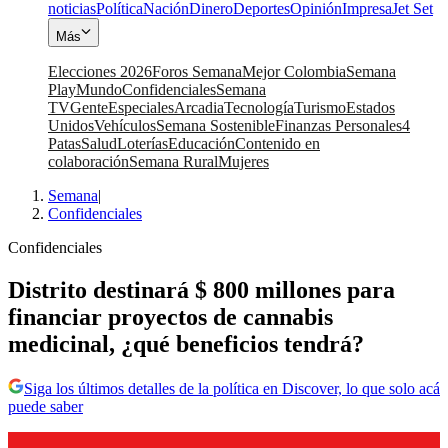
noticias
Política
Nación
Dinero
Deportes
Opinión
Impresa
Jet Set
Más
Elecciones 2026
Foros Semana
Mejor Colombia
Semana
Play
Mundo
Confidenciales
Semana
TV
Gente
Especiales
Arcadia
Tecnología
Turismo
Estados
Unidos
Vehículos
Semana Sostenible
Finanzas Personales
4
Patas
Salud
Loterías
Educación
Contenido en
colaboración
Semana Rural
Mujeres
Semana
|
Confidenciales
Confidenciales
Distrito destinará $ 800 millones para
financiar proyectos de cannabis
medicinal, ¿qué beneficios tendrá?
Siga los últimos detalles de la política en Discover, lo que solo acá
puede saber