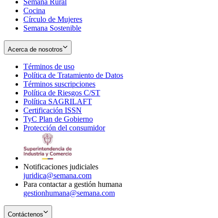
Semana Rural
Cocina
Círculo de Mujeres
Semana Sostenible
Acerca de nosotros
Términos de uso
Opens
Política de Tratamiento de Datos
in
Opens
Términos suscripciones
new
Opens
in
Política de Riesgos C/ST
window
in
Opens
new
Política SAGRILAFT
Opens
new
in
window
Certificación ISSN
Opens
in
window
new
TyC Plan de Gobierno
in
new
Opens
window
Protección del consumidor
new
window
in
Opens
window
new
in
window
new
window
Notificaciones judiciales
juridica@semana.com
Para contactar a gestión humana
gestionhumana@semana.com
Contáctenos