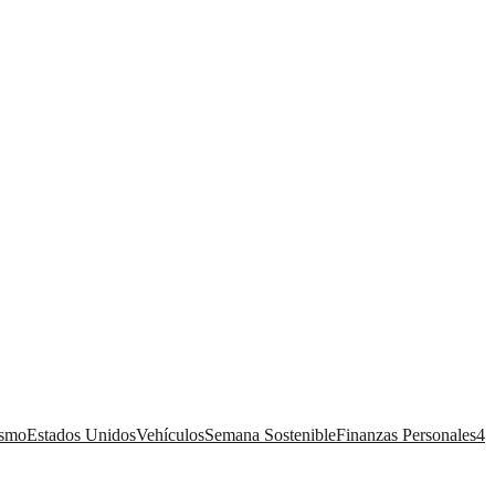
ismo
Estados Unidos
Vehículos
Semana Sostenible
Finanzas Personales
4