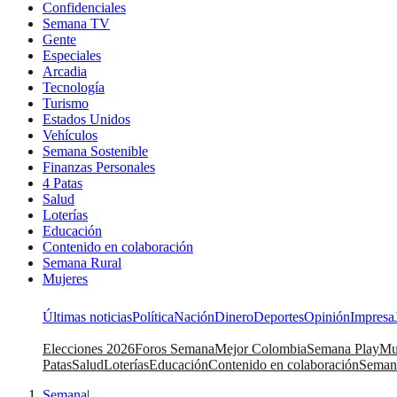
Confidenciales
Semana TV
Gente
Especiales
Arcadia
Tecnología
Turismo
Estados Unidos
Vehículos
Semana Sostenible
Finanzas Personales
4 Patas
Salud
Loterías
Educación
Contenido en colaboración
Semana Rural
Mujeres
Últimas noticias
Política
Nación
Dinero
Deportes
Opinión
Impresa
Elecciones 2026
Foros Semana
Mejor Colombia
Semana Play
Mu
Patas
Salud
Loterías
Educación
Contenido en colaboración
Seman
Semana
|