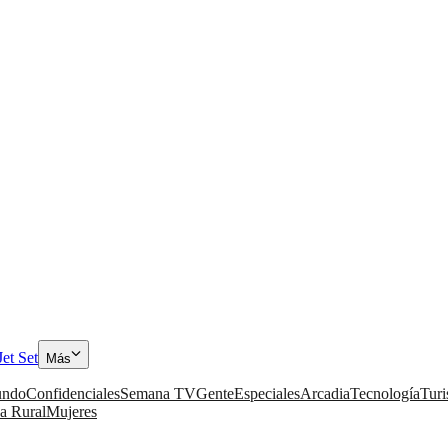
Jet Set
Más
ndo
Confidenciales
Semana TV
Gente
Especiales
Arcadia
Tecnología
Tur
a Rural
Mujeres