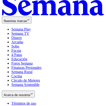
Nuestras marcas
Semana Play
Semana TV
Dinero
Arcadia
Soho
Opens
Fucsia
in
Opens
4 Patas
new
in
Educación
window
new
Foros Semana
window
Finanzas Personales
Semana Rural
Cocina
Círculo de Mujeres
Semana Sostenible
Acerca de nosotros
Términos de uso
Opens