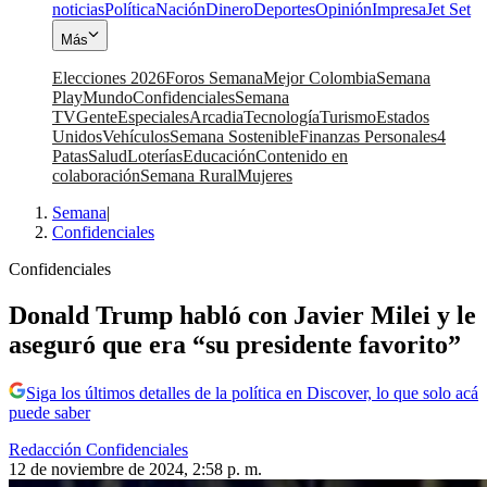
noticias
Política
Nación
Dinero
Deportes
Opinión
Impresa
Jet Set
Más
Elecciones 2026
Foros Semana
Mejor Colombia
Semana
Play
Mundo
Confidenciales
Semana
TV
Gente
Especiales
Arcadia
Tecnología
Turismo
Estados
Unidos
Vehículos
Semana Sostenible
Finanzas Personales
4
Patas
Salud
Loterías
Educación
Contenido en
colaboración
Semana Rural
Mujeres
Semana
|
Confidenciales
Confidenciales
Donald Trump habló con Javier Milei y le
aseguró que era “su presidente favorito”
Siga los últimos detalles de la política en Discover, lo que solo acá
puede saber
Redacción Confidenciales
12 de noviembre de 2024, 2:58 p. m.