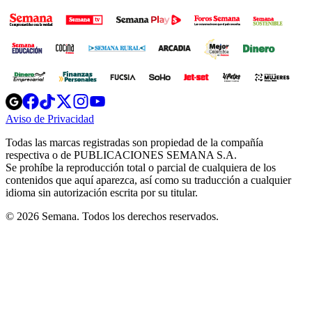
Opens
Opens
Opens
Opens
Opens
in
in
in
in
in
Aviso de Privacidad
Opens
new
new
new
new
new
in
window
window
window
window
window
Todas las marcas registradas son propiedad de la compañía
new
respectiva o de PUBLICACIONES SEMANA S.A.
window
Se prohíbe la reproducción total o parcial de cualquiera de los
contenidos que aquí aparezca, así como su traducción a cualquier
idioma sin autorización escrita por su titular.
© 2026 Semana. Todos los derechos reservados.