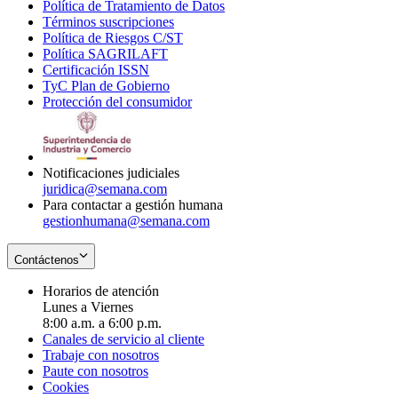
Política de Tratamiento de Datos
in
Opens
Términos suscripciones
new
Opens
in
Política de Riesgos C/ST
window
in
Opens
new
Política SAGRILAFT
Opens
new
in
window
Certificación ISSN
Opens
in
window
new
TyC Plan de Gobierno
in
new
Opens
window
Protección del consumidor
new
window
in
Opens
window
new
in
window
new
window
Notificaciones judiciales
juridica@semana.com
Para contactar a gestión humana
gestionhumana@semana.com
Contáctenos
Horarios de atención
Lunes a Viernes
8:00 a.m. a 6:00 p.m.
Canales de servicio al cliente
Trabaje con nosotros
Paute con nosotros
Cookies