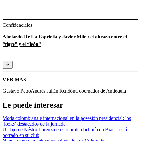
Confidenciales
Abelardo De La Espriella y Javier Milei: el abrazo entre el
“tigre” y el “león”
VER MÁS
Gustavo Petro
Andrés Julián Rendón
Gobernador de Antioquia
Le puede interesar
Moda colombiana e internacional en la posesión presidencial: los
‘looks’ destacados de la jornada
Un fijo de Néstor Lorenzo en Colombia ficharía en Brasil: está
borrado en su club
Nueva marca de vehículos chinos llega a Colombia