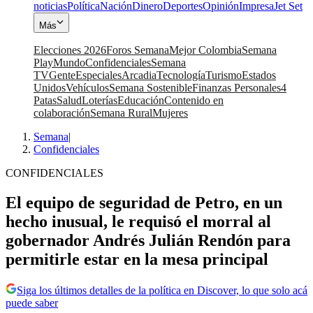
noticias
Política
Nación
Dinero
Deportes
Opinión
Impresa
Jet Set
Más
Elecciones 2026
Foros Semana
Mejor Colombia
Semana
Play
Mundo
Confidenciales
Semana
TV
Gente
Especiales
Arcadia
Tecnología
Turismo
Estados
Unidos
Vehículos
Semana Sostenible
Finanzas Personales
4
Patas
Salud
Loterías
Educación
Contenido en
colaboración
Semana Rural
Mujeres
Semana
|
Confidenciales
CONFIDENCIALES
El equipo de seguridad de Petro, en un
hecho inusual, le requisó el morral al
gobernador Andrés Julián Rendón para
permitirle estar en la mesa principal
Siga los últimos detalles de la política en Discover, lo que solo acá
puede saber