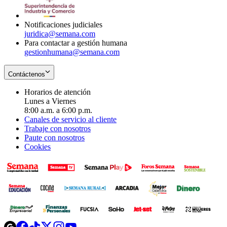
window
new
window
Notificaciones judiciales
juridica@semana.com
Para contactar a gestión humana
gestionhumana@semana.com
Contáctenos
Horarios de atención
Lunes a Viernes
8:00 a.m. a 6:00 p.m.
Canales de servicio al cliente
Trabaje con nosotros
Paute con nosotros
Cookies
Opens
Opens
Opens
Opens
Opens