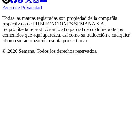
in
in
in
in
in
Aviso de Privacidad
Opens
new
new
new
new
new
in
window
window
window
window
window
Todas las marcas registradas son propiedad de la compañía
new
respectiva o de PUBLICACIONES SEMANA S.A.
window
Se prohíbe la reproducción total o parcial de cualquiera de los
contenidos que aquí aparezca, así como su traducción a cualquier
idioma sin autorización escrita por su titular.
© 2026 Semana. Todos los derechos reservados.