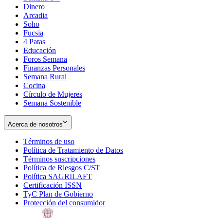
Dinero
Arcadia
Soho
Opens
Fucsia
in
Opens
4 Patas
new
in
Educación
window
new
Foros Semana
window
Finanzas Personales
Semana Rural
Cocina
Círculo de Mujeres
Semana Sostenible
Acerca de nosotros
Términos de uso
Opens
Política de Tratamiento de Datos
in
Opens
Términos suscripciones
new
Opens
in
Política de Riesgos C/ST
window
in
Opens
new
Política SAGRILAFT
Opens
new
in
window
Certificación ISSN
Opens
in
window
new
TyC Plan de Gobierno
in
new
Opens
window
Protección del consumidor
new
window
in
Opens
window
new
in