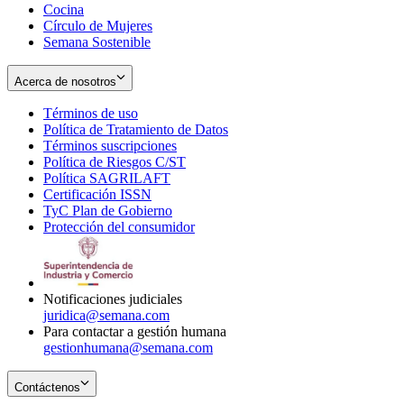
Cocina
Círculo de Mujeres
Semana Sostenible
Acerca de nosotros
Términos de uso
Opens
Política de Tratamiento de Datos
in
Opens
Términos suscripciones
new
Opens
in
Política de Riesgos C/ST
window
in
Opens
new
Política SAGRILAFT
Opens
new
in
window
Certificación ISSN
Opens
in
window
new
TyC Plan de Gobierno
in
new
Opens
window
Protección del consumidor
new
window
in
Opens
window
new
in
window
new
window
Notificaciones judiciales
juridica@semana.com
Para contactar a gestión humana
gestionhumana@semana.com
Contáctenos