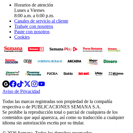
Horarios de atención
Lunes a Viernes
8:00 a.m. a 6:00 p.m.
Canales de servicio al cliente
Trabaje con nosotros
Paute con nosotros
Cookies
Opens
Opens
Opens
Opens
Opens
in
in
in
in
in
Aviso de Privacidad
Opens
new
new
new
new
new
in
window
window
window
window
window
Todas las marcas registradas son propiedad de la compañía
new
respectiva o de PUBLICACIONES SEMANA S.A.
window
Se prohíbe la reproducción total o parcial de cualquiera de los
contenidos que aquí aparezca, así como su traducción a cualquier
idioma sin autorización escrita por su titular.
© 2026 Semana. Todos los derechos reservados.