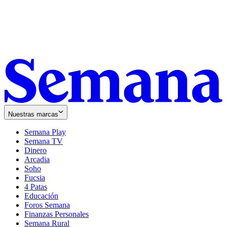
Nuestras marcas
Semana Play
Semana TV
Dinero
Arcadia
Soho
Opens
Fucsia
in
Opens
4 Patas
new
in
Educación
window
new
Foros Semana
window
Finanzas Personales
Semana Rural