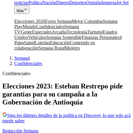
noticias
Política
Nación
Dinero
Deportes
Opinión
Impresa
Jet Set
Más
Elecciones 2026
Foros Semana
Mejor Colombia
Semana
Play
Mundo
Confidenciales
Semana
TV
Gente
Especiales
Arcadia
Tecnología
Turismo
Estados
Unidos
Vehículos
Semana Sostenible
Finanzas Personales
4
Patas
Salud
Loterías
Educación
Contenido en
colaboración
Semana Rural
Mujeres
Semana
|
Confidenciales
Confidenciales
Elecciones 2023: Esteban Restrepo pide
garantías para su campaña a la
Gobernación de Antioquia
Siga los últimos detalles de la política en Discover, lo que solo acá
puede saber
Redacción Semana