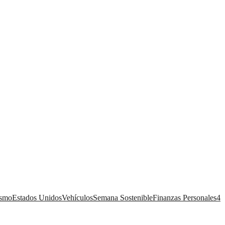
ismo
Estados Unidos
Vehículos
Semana Sostenible
Finanzas Personales
4