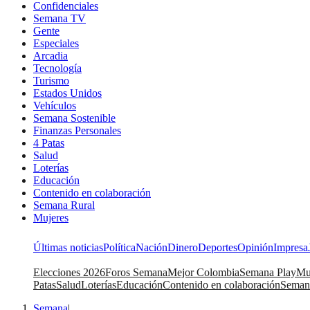
Confidenciales
Semana TV
Gente
Especiales
Arcadia
Tecnología
Turismo
Estados Unidos
Vehículos
Semana Sostenible
Finanzas Personales
4 Patas
Salud
Loterías
Educación
Contenido en colaboración
Semana Rural
Mujeres
Últimas noticias
Política
Nación
Dinero
Deportes
Opinión
Impresa
Elecciones 2026
Foros Semana
Mejor Colombia
Semana Play
Mu
Patas
Salud
Loterías
Educación
Contenido en colaboración
Seman
Semana
|