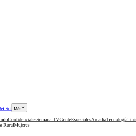
Jet Set
Más
ndo
Confidenciales
Semana TV
Gente
Especiales
Arcadia
Tecnología
Tur
a Rural
Mujeres