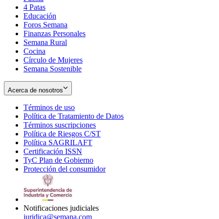
4 Patas
new
in
Educación
window
new
Foros Semana
window
Finanzas Personales
Semana Rural
Cocina
Círculo de Mujeres
Semana Sostenible
Acerca de nosotros
Términos de uso
Opens
Política de Tratamiento de Datos
in
Opens
Términos suscripciones
new
Opens
in
Política de Riesgos C/ST
window
in
Opens
new
Política SAGRILAFT
Opens
new
in
window
Certificación ISSN
Opens
in
window
new
TyC Plan de Gobierno
in
new
Opens
window
Protección del consumidor
new
window
in
Opens
window
new
in
window
new
window
Notificaciones judiciales
juridica@semana.com