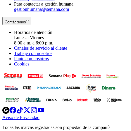
Para contactar a gestión humana
gestionhumana@semana.com
Contáctenos
Horarios de atención
Lunes a Viernes
8:00 a.m. a 6:00 p.m.
Canales de servicio al cliente
Trabaje con nosotros
Paute con nosotros
Cookies
Opens
Opens
Opens
Opens
Opens
in
in
in
in
in
Aviso de Privacidad
Opens
new
new
new
new
new
in
window
window
window
window
window
Todas las marcas registradas son propiedad de la compañía
new