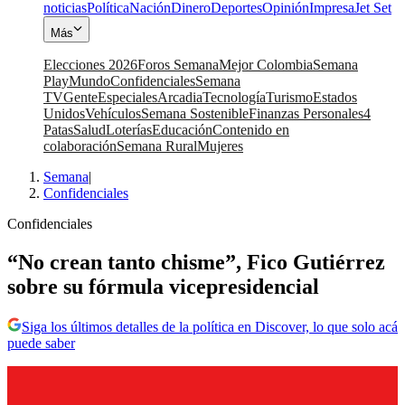
noticias
Política
Nación
Dinero
Deportes
Opinión
Impresa
Jet Set
Más
Elecciones 2026
Foros Semana
Mejor Colombia
Semana
Play
Mundo
Confidenciales
Semana
TV
Gente
Especiales
Arcadia
Tecnología
Turismo
Estados
Unidos
Vehículos
Semana Sostenible
Finanzas Personales
4
Patas
Salud
Loterías
Educación
Contenido en
colaboración
Semana Rural
Mujeres
Semana
|
Confidenciales
Confidenciales
“No crean tanto chisme”, Fico Gutiérrez
sobre su fórmula vicepresidencial
Siga los últimos detalles de la política en Discover, lo que solo acá
puede saber