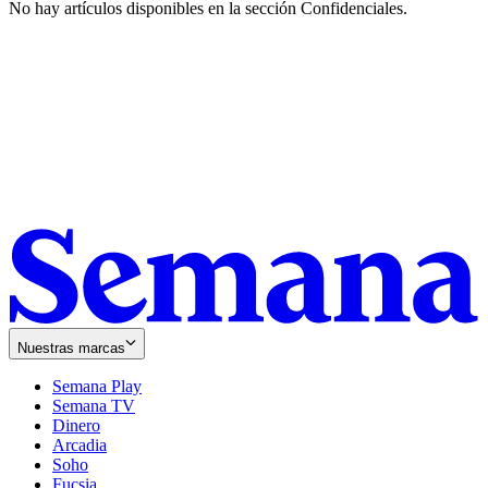
No hay artículos disponibles en la sección
Confidenciales
.
Nuestras marcas
Semana Play
Semana TV
Dinero
Arcadia
Soho
Opens
Fucsia
in
Opens