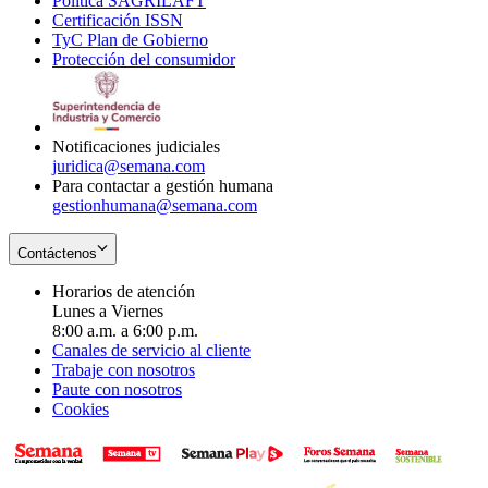
Política SAGRILAFT
Opens
new
in
window
Certificación ISSN
Opens
in
window
new
TyC Plan de Gobierno
in
new
Opens
window
Protección del consumidor
new
window
in
Opens
window
new
in
window
new
window
Notificaciones judiciales
juridica@semana.com
Para contactar a gestión humana
gestionhumana@semana.com
Contáctenos
Horarios de atención
Lunes a Viernes
8:00 a.m. a 6:00 p.m.
Canales de servicio al cliente
Trabaje con nosotros
Paute con nosotros
Cookies