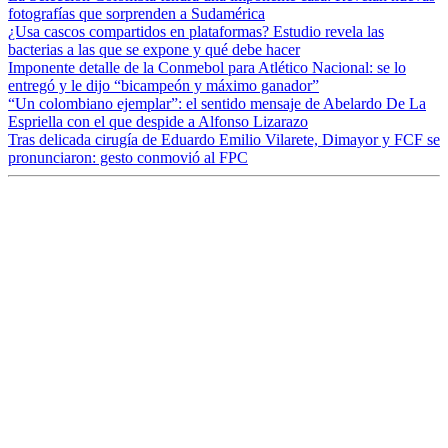
fotografías que sorprenden a Sudamérica
¿Usa cascos compartidos en plataformas? Estudio revela las
bacterias a las que se expone y qué debe hacer
Imponente detalle de la Conmebol para Atlético Nacional: se lo
entregó y le dijo “bicampeón y máximo ganador”
“Un colombiano ejemplar”: el sentido mensaje de Abelardo De La
Espriella con el que despide a Alfonso Lizarazo
Tras delicada cirugía de Eduardo Emilio Vilarete, Dimayor y FCF se
pronunciaron: gesto conmovió al FPC