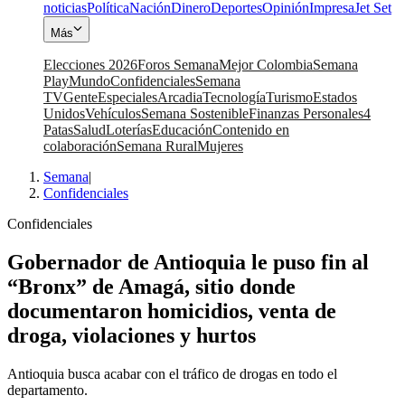
noticias
Política
Nación
Dinero
Deportes
Opinión
Impresa
Jet Set
Más
Elecciones 2026
Foros Semana
Mejor Colombia
Semana
Play
Mundo
Confidenciales
Semana
TV
Gente
Especiales
Arcadia
Tecnología
Turismo
Estados
Unidos
Vehículos
Semana Sostenible
Finanzas Personales
4
Patas
Salud
Loterías
Educación
Contenido en
colaboración
Semana Rural
Mujeres
Semana
|
Confidenciales
Confidenciales
Gobernador de Antioquia le puso fin al
“Bronx” de Amagá, sitio donde
documentaron homicidios, venta de
droga, violaciones y hurtos
Antioquia busca acabar con el tráfico de drogas en todo el
departamento.