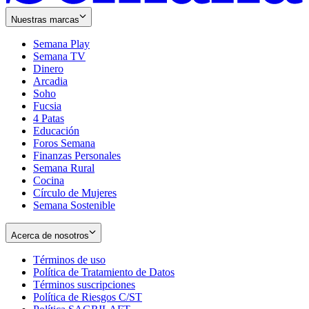
Nuestras marcas
Semana Play
Semana TV
Dinero
Arcadia
Soho
Opens
Fucsia
in
Opens
4 Patas
new
in
Educación
window
new
Foros Semana
window
Finanzas Personales
Semana Rural
Cocina
Círculo de Mujeres
Semana Sostenible
Acerca de nosotros
Términos de uso
Opens
Política de Tratamiento de Datos
in
Opens
Términos suscripciones
new
Opens
in
Política de Riesgos C/ST
window
in
Opens
new