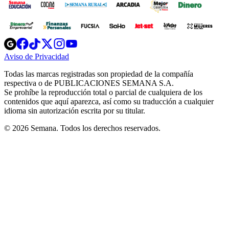
Opens
Opens
Opens
Opens
Opens
in
in
in
in
in
Aviso de Privacidad
Opens
new
new
new
new
new
in
window
window
window
window
window
Todas las marcas registradas son propiedad de la compañía
new
respectiva o de PUBLICACIONES SEMANA S.A.
window
Se prohíbe la reproducción total o parcial de cualquiera de los
contenidos que aquí aparezca, así como su traducción a cualquier
idioma sin autorización escrita por su titular.
© 2026 Semana. Todos los derechos reservados.