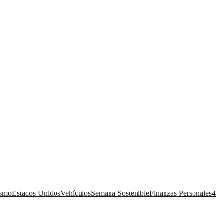
ismo
Estados Unidos
Vehículos
Semana Sostenible
Finanzas Personales
4