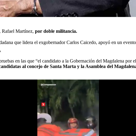
, Rafael Martínez,
por doble militancia.
udadana que lidera el exgobernador Carlos Caicedo, apoyó en un evento
.
pruebas en las que “el candidato a la Gobernación del Magdalena por 
as candidatas al concejo de Santa Marta y la Asamblea del Magdale