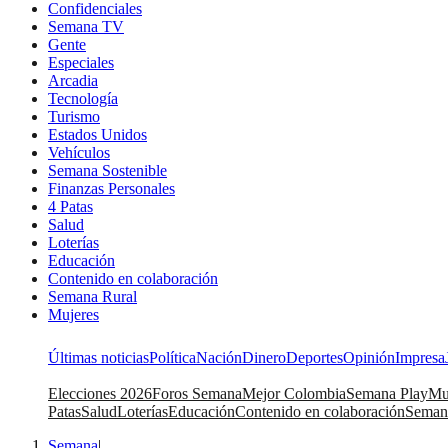
Confidenciales
Semana TV
Gente
Especiales
Arcadia
Tecnología
Turismo
Estados Unidos
Vehículos
Semana Sostenible
Finanzas Personales
4 Patas
Salud
Loterías
Educación
Contenido en colaboración
Semana Rural
Mujeres
Últimas noticias
Política
Nación
Dinero
Deportes
Opinión
Impresa
Elecciones 2026
Foros Semana
Mejor Colombia
Semana Play
Mu
Patas
Salud
Loterías
Educación
Contenido en colaboración
Seman
Semana
|