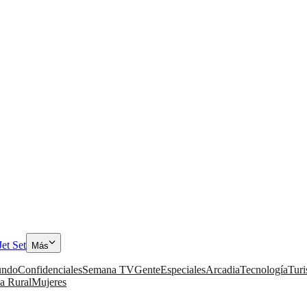
Jet Set
Más
ndo
Confidenciales
Semana TV
Gente
Especiales
Arcadia
Tecnología
Tur
a Rural
Mujeres