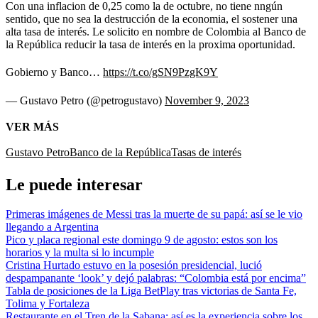
Con una inflacion de 0,25 como la de octubre, no tiene nngún
sentido, que no sea la destrucción de la economia, el sostener una
alta tasa de interés. Le solicito en nombre de Colombia al Banco de
la República reducir la tasa de interés en la proxima oportunidad.
Gobierno y Banco…
https://t.co/gSN9PzgK9Y
— Gustavo Petro (@petrogustavo)
November 9, 2023
VER MÁS
Gustavo Petro
Banco de la República
Tasas de interés
Le puede interesar
Primeras imágenes de Messi tras la muerte de su papá: así se le vio
llegando a Argentina
Pico y placa regional este domingo 9 de agosto: estos son los
horarios y la multa si lo incumple
Cristina Hurtado estuvo en la posesión presidencial, lució
despampanante ‘look’ y dejó palabras: “Colombia está por encima”
Tabla de posiciones de la Liga BetPlay tras victorias de Santa Fe,
Tolima y Fortaleza
Restaurante en el Tren de la Sabana: así es la experiencia sobre los