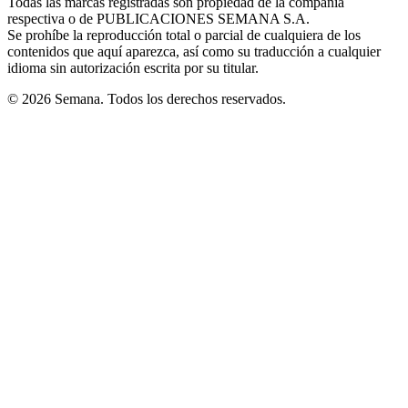
Todas las marcas registradas son propiedad de la compañía
new
respectiva o de PUBLICACIONES SEMANA S.A.
window
Se prohíbe la reproducción total o parcial de cualquiera de los
contenidos que aquí aparezca, así como su traducción a cualquier
idioma sin autorización escrita por su titular.
© 2026 Semana. Todos los derechos reservados.