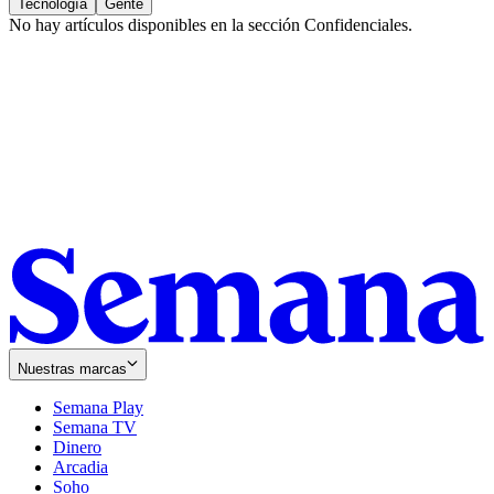
Tecnología
Gente
No hay artículos disponibles en la sección
Confidenciales
.
Nuestras marcas
Semana Play
Semana TV
Dinero
Arcadia
Soho
Opens