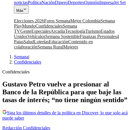
noticias
Política
Nación
Dinero
Deportes
Opinión
Impresa
Jet Set
Más
Elecciones 2026
Foros Semana
Mejor Colombia
Semana
Play
Mundo
Confidenciales
Semana
TV
Gente
Especiales
Arcadia
Tecnología
Turismo
Estados
Unidos
Vehículos
Semana Sostenible
Finanzas Personales
4
Patas
Salud
Loterías
Educación
Contenido en
colaboración
Semana Rural
Mujeres
Semana
|
Confidenciales
Confidenciales
Gustavo Petro vuelve a presionar al
Banco de la República para que baje las
tasas de interés; “no tiene ningún sentido”
Siga los últimos detalles de la política en Discover, lo que solo acá
puede saber
Redacción Confidenciales