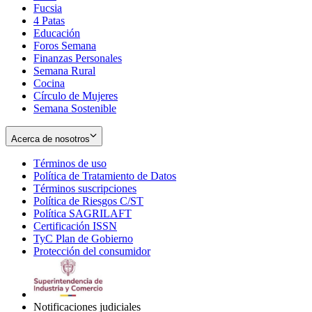
Fucsia
in
Opens
4 Patas
new
in
Educación
window
new
Foros Semana
window
Finanzas Personales
Semana Rural
Cocina
Círculo de Mujeres
Semana Sostenible
Acerca de nosotros
Términos de uso
Opens
Política de Tratamiento de Datos
in
Opens
Términos suscripciones
new
Opens
in
Política de Riesgos C/ST
window
in
Opens
new
Política SAGRILAFT
Opens
new
in
window
Certificación ISSN
Opens
in
window
new
TyC Plan de Gobierno
in
new
Opens
window
Protección del consumidor
new
window
in
Opens
window
new
in
window
new
window
Notificaciones judiciales