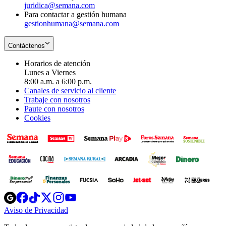
juridica@semana.com
Para contactar a gestión humana
gestionhumana@semana.com
Contáctenos
Horarios de atención
Lunes a Viernes
8:00 a.m. a 6:00 p.m.
Canales de servicio al cliente
Trabaje con nosotros
Paute con nosotros
Cookies
Opens
Opens
Opens
Opens
Opens
in
in
in
in
in
Aviso de Privacidad
Opens
new
new
new
new
new
in
window
window
window
window
window