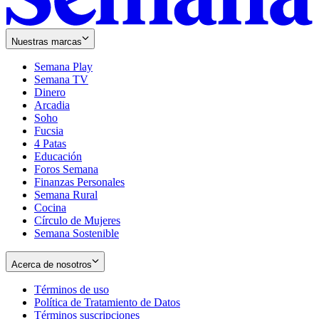
Nuestras marcas
Semana Play
Semana TV
Dinero
Arcadia
Soho
Opens
Fucsia
in
Opens
4 Patas
new
in
Educación
window
new
Foros Semana
window
Finanzas Personales
Semana Rural
Cocina
Círculo de Mujeres
Semana Sostenible
Acerca de nosotros
Términos de uso
Opens
Política de Tratamiento de Datos
in
Opens
Términos suscripciones
new
Opens
in