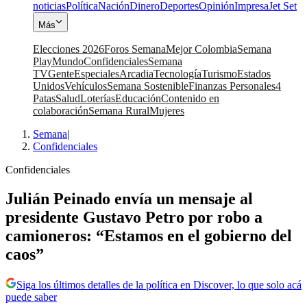
noticias
Política
Nación
Dinero
Deportes
Opinión
Impresa
Jet Set
Más
Elecciones 2026
Foros Semana
Mejor Colombia
Semana
Play
Mundo
Confidenciales
Semana
TV
Gente
Especiales
Arcadia
Tecnología
Turismo
Estados
Unidos
Vehículos
Semana Sostenible
Finanzas Personales
4
Patas
Salud
Loterías
Educación
Contenido en
colaboración
Semana Rural
Mujeres
Semana
|
Confidenciales
Confidenciales
Julián Peinado envía un mensaje al
presidente Gustavo Petro por robo a
camioneros: “Estamos en el gobierno del
caos”
Siga los últimos detalles de la política en Discover, lo que solo acá
puede saber