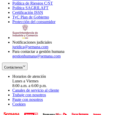
Política de Riesgos C/ST
window
in
Opens
new
Política SAGRILAFT
Opens
new
in
window
Certificación ISSN
Opens
in
window
new
TyC Plan de Gobierno
in
new
Opens
window
Protección del consumidor
new
window
in
Opens
window
new
in
window
new
window
Notificaciones judiciales
juridica@semana.com
Para contactar a gestión humana
gestionhumana@semana.com
Contáctenos
Horarios de atención
Lunes a Viernes
8:00 a.m. a 6:00 p.m.
Canales de servicio al cliente
Trabaje con nosotros
Paute con nosotros
Cookies