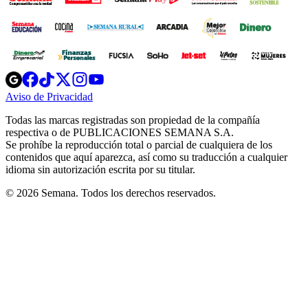
Opens
Opens
Opens
Opens
Opens
in
in
in
in
in
Aviso de Privacidad
Opens
new
new
new
new
new
in
window
window
window
window
window
Todas las marcas registradas son propiedad de la compañía
new
respectiva o de PUBLICACIONES SEMANA S.A.
window
Se prohíbe la reproducción total o parcial de cualquiera de los
contenidos que aquí aparezca, así como su traducción a cualquier
idioma sin autorización escrita por su titular.
© 2026 Semana. Todos los derechos reservados.