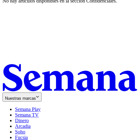
No hay artículos disponibles en la sección
Confidenciales
.
Nuestras marcas
Semana Play
Semana TV
Dinero
Arcadia
Soho
Opens
Fucsia
in
Opens