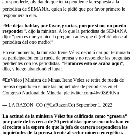
a responderle, olvidando que tenía pendiente la respuesta a la
periodista de SEMANA
, quien le pidió que por favor primero le
respondiera a ella.
“Me dejas hablar, por favor, gracias, porque si no, no puedo
responder”
, dijo la ministra. A lo que la periodista de SEMANA
dijo: “pero es que yo hice la pregunta antes que él (refiriéndose al
periodista del otro medio)”.
En ese momento, la ministra Irene Vélez decidió dar por terminada
su participación en la rueda de prensa y no responder las preguntas
pendientes con los periodistas.
“Entonces esto se acaba aquí”
,
dijo, y luego abandonó el lugar.
#EnVideo
| Ministra de Minas, Irene Vélez se retira de rueda de
prensa dejando en el aire las inquietudes de periodistas en el
Congreso Nacional de Minería.
pic.twitter.com/4lw0Zt9RNn
— LA RAZÓN. CO (@LaRazonCo)
September 1, 2022
La actitud de la ministra Vélez fue calificada como “grosera”
por parte de los cerca de 20 periodistas que se encontraban en
el recinto a la espera de que la jefa de cartera respondiera las
inquietudes de la prensa frente al sector minero energético.