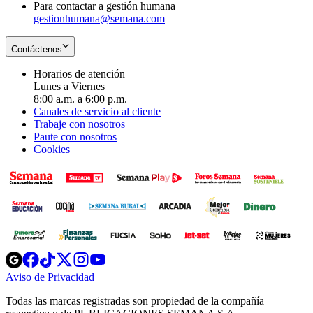
Para contactar a gestión humana
gestionhumana@semana.com
Contáctenos
Horarios de atención
Lunes a Viernes
8:00 a.m. a 6:00 p.m.
Canales de servicio al cliente
Trabaje con nosotros
Paute con nosotros
Cookies
Opens
Opens
Opens
Opens
Opens
in
in
in
in
in
Aviso de Privacidad
Opens
new
new
new
new
new
in
window
window
window
window
window
Todas las marcas registradas son propiedad de la compañía
new