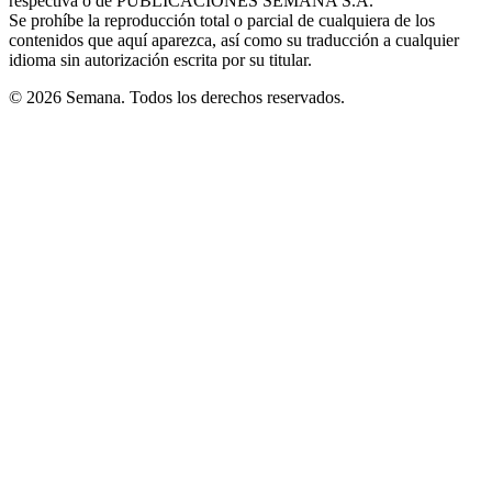
respectiva o de PUBLICACIONES SEMANA S.A.
window
Se prohíbe la reproducción total o parcial de cualquiera de los
contenidos que aquí aparezca, así como su traducción a cualquier
idioma sin autorización escrita por su titular.
© 2026 Semana. Todos los derechos reservados.