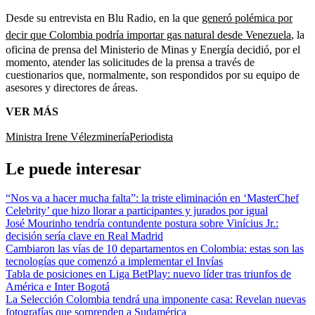
Desde su entrevista en Blu Radio, en la que
generó polémica por
decir que Colombia podría importar gas natural desde Venezuela
, la
oficina de prensa del Ministerio de Minas y Energía decidió, por el
momento, atender las solicitudes de la prensa a través de
cuestionarios que, normalmente, son respondidos por su equipo de
asesores y directores de áreas.
VER MÁS
Ministra Irene Vélez
minería
Periodista
Le puede interesar
“Nos va a hacer mucha falta”: la triste eliminación en ‘MasterChef
Celebrity’ que hizo llorar a participantes y jurados por igual
José Mourinho tendría contundente postura sobre Vinícius Jr.:
decisión sería clave en Real Madrid
Cambiaron las vías de 10 departamentos en Colombia: estas son las
tecnologías que comenzó a implementar el Invías
Tabla de posiciones en Liga BetPlay: nuevo líder tras triunfos de
América e Inter Bogotá
La Selección Colombia tendrá una imponente casa: Revelan nuevas
fotografías que sorprenden a Sudamérica