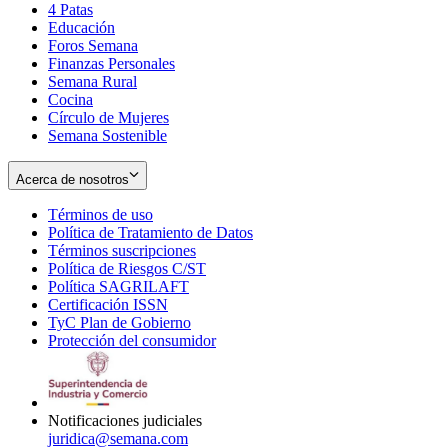
4 Patas
new
in
Educación
window
new
Foros Semana
window
Finanzas Personales
Semana Rural
Cocina
Círculo de Mujeres
Semana Sostenible
Acerca de nosotros
Términos de uso
Opens
Política de Tratamiento de Datos
in
Opens
Términos suscripciones
new
Opens
in
Política de Riesgos C/ST
window
in
Opens
new
Política SAGRILAFT
Opens
new
in
window
Certificación ISSN
Opens
in
window
new
TyC Plan de Gobierno
in
new
Opens
window
Protección del consumidor
new
window
in
Opens
window
new
in
window
new
window
Notificaciones judiciales
juridica@semana.com