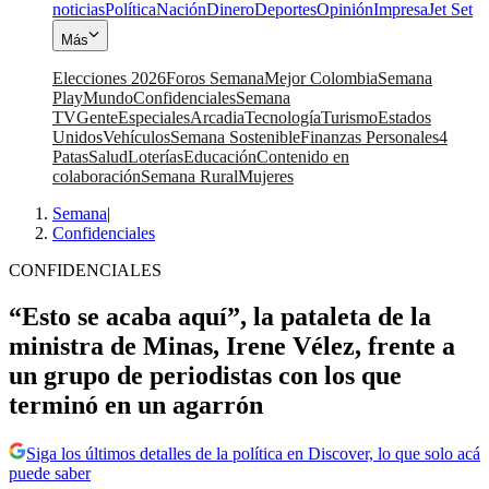
noticias
Política
Nación
Dinero
Deportes
Opinión
Impresa
Jet Set
Más
Elecciones 2026
Foros Semana
Mejor Colombia
Semana
Play
Mundo
Confidenciales
Semana
TV
Gente
Especiales
Arcadia
Tecnología
Turismo
Estados
Unidos
Vehículos
Semana Sostenible
Finanzas Personales
4
Patas
Salud
Loterías
Educación
Contenido en
colaboración
Semana Rural
Mujeres
Semana
|
Confidenciales
CONFIDENCIALES
“Esto se acaba aquí”, la pataleta de la
ministra de Minas, Irene Vélez, frente a
un grupo de periodistas con los que
terminó en un agarrón
Siga los últimos detalles de la política en Discover, lo que solo acá
puede saber