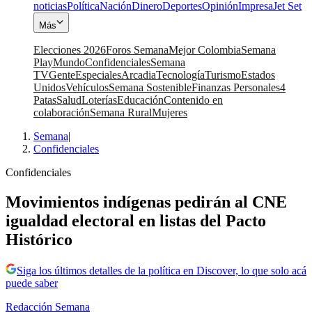
noticias
Política
Nación
Dinero
Deportes
Opinión
Impresa
Jet Set
Más
Elecciones 2026
Foros Semana
Mejor Colombia
Semana
Play
Mundo
Confidenciales
Semana
TV
Gente
Especiales
Arcadia
Tecnología
Turismo
Estados
Unidos
Vehículos
Semana Sostenible
Finanzas Personales
4
Patas
Salud
Loterías
Educación
Contenido en
colaboración
Semana Rural
Mujeres
Semana
|
Confidenciales
Confidenciales
Movimientos indígenas pedirán al CNE
igualdad electoral en listas del Pacto
Histórico
Siga los últimos detalles de la política en Discover, lo que solo acá
puede saber
Redacción Semana