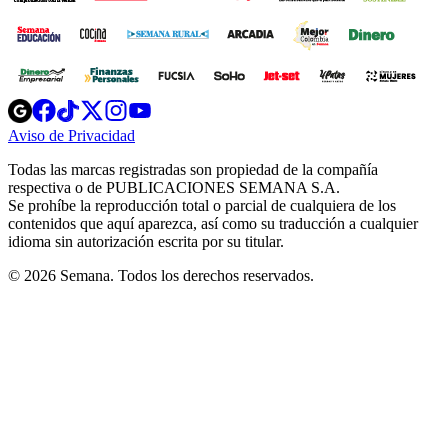
Opens
Opens
Opens
Opens
Opens
in
in
in
in
in
Aviso de Privacidad
Opens
new
new
new
new
new
in
window
window
window
window
window
Todas las marcas registradas son propiedad de la compañía
new
respectiva o de PUBLICACIONES SEMANA S.A.
window
Se prohíbe la reproducción total o parcial de cualquiera de los
contenidos que aquí aparezca, así como su traducción a cualquier
idioma sin autorización escrita por su titular.
© 2026 Semana. Todos los derechos reservados.