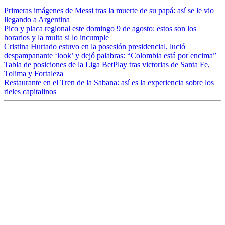
Primeras imágenes de Messi tras la muerte de su papá: así se le vio
llegando a Argentina
Pico y placa regional este domingo 9 de agosto: estos son los
horarios y la multa si lo incumple
Cristina Hurtado estuvo en la posesión presidencial, lució
despampanante ‘look’ y dejó palabras: “Colombia está por encima”
Tabla de posiciones de la Liga BetPlay tras victorias de Santa Fe,
Tolima y Fortaleza
Restaurante en el Tren de la Sabana: así es la experiencia sobre los
rieles capitalinos