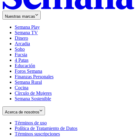
Nuestras marcas
Semana Play
Semana TV
Dinero
Arcadia
Soho
Opens
Fucsia
in
Opens
4 Patas
new
in
Educación
window
new
Foros Semana
window
Finanzas Personales
Semana Rural
Cocina
Círculo de Mujeres
Semana Sostenible
Acerca de nosotros
Términos de uso
Opens
Política de Tratamiento de Datos
in
Opens
Términos suscripciones
new
Opens
in