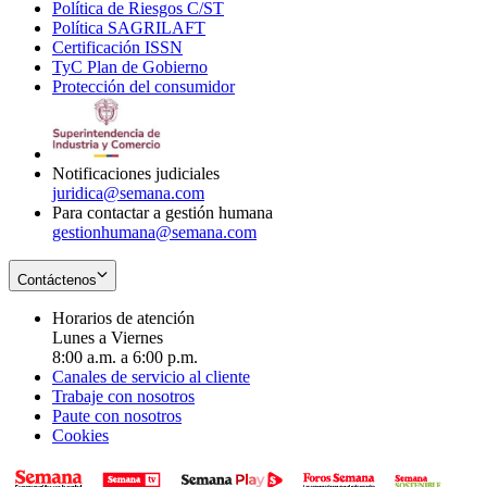
Política de Riesgos C/ST
window
in
Opens
new
Política SAGRILAFT
Opens
new
in
window
Certificación ISSN
Opens
in
window
new
TyC Plan de Gobierno
in
new
Opens
window
Protección del consumidor
new
window
in
Opens
window
new
in
window
new
window
Notificaciones judiciales
juridica@semana.com
Para contactar a gestión humana
gestionhumana@semana.com
Contáctenos
Horarios de atención
Lunes a Viernes
8:00 a.m. a 6:00 p.m.
Canales de servicio al cliente
Trabaje con nosotros
Paute con nosotros
Cookies