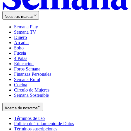
Nuestras marcas
Semana Play
Semana TV
Dinero
Arcadia
Soho
Opens
Fucsia
in
Opens
4 Patas
new
in
Educación
window
new
Foros Semana
window
Finanzas Personales
Semana Rural
Cocina
Círculo de Mujeres
Semana Sostenible
Acerca de nosotros
Términos de uso
Opens
Política de Tratamiento de Datos
in
Opens
Términos suscripciones
new
Opens
in