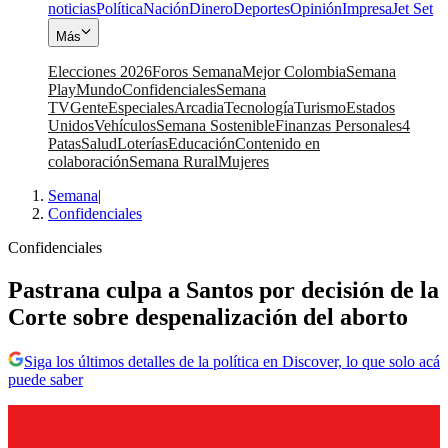
noticias
Política
Nación
Dinero
Deportes
Opinión
Impresa
Jet Set
Más
Elecciones 2026
Foros Semana
Mejor Colombia
Semana
Play
Mundo
Confidenciales
Semana
TV
Gente
Especiales
Arcadia
Tecnología
Turismo
Estados
Unidos
Vehículos
Semana Sostenible
Finanzas Personales
4
Patas
Salud
Loterías
Educación
Contenido en
colaboración
Semana Rural
Mujeres
Semana
|
Confidenciales
Confidenciales
Pastrana culpa a Santos por decisión de la
Corte sobre despenalización del aborto
Siga los últimos detalles de la política en Discover, lo que solo acá
puede saber