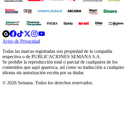
Opens
Opens
Opens
Opens
Opens
in
in
in
in
in
Aviso de Privacidad
Opens
new
new
new
new
new
in
window
window
window
window
window
Todas las marcas registradas son propiedad de la compañía
new
respectiva o de PUBLICACIONES SEMANA S.A.
window
Se prohíbe la reproducción total o parcial de cualquiera de los
contenidos que aquí aparezca, así como su traducción a cualquier
idioma sin autorización escrita por su titular.
© 2026 Semana. Todos los derechos reservados.