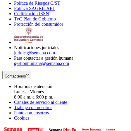
Política de Riesgos C/ST
window
in
Opens
new
Política SAGRILAFT
Opens
new
in
window
Certificación ISSN
Opens
in
window
new
TyC Plan de Gobierno
in
new
Opens
window
Protección del consumidor
new
window
in
Opens
window
new
in
window
new
window
Notificaciones judiciales
juridica@semana.com
Para contactar a gestión humana
gestionhumana@semana.com
Contáctenos
Horarios de atención
Lunes a Viernes
8:00 a.m. a 6:00 p.m.
Canales de servicio al cliente
Trabaje con nosotros
Paute con nosotros
Cookies