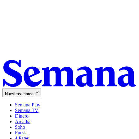
Nuestras marcas
Semana Play
Semana TV
Dinero
Arcadia
Soho
Opens
Fucsia
in
Opens
4 Patas
new
in