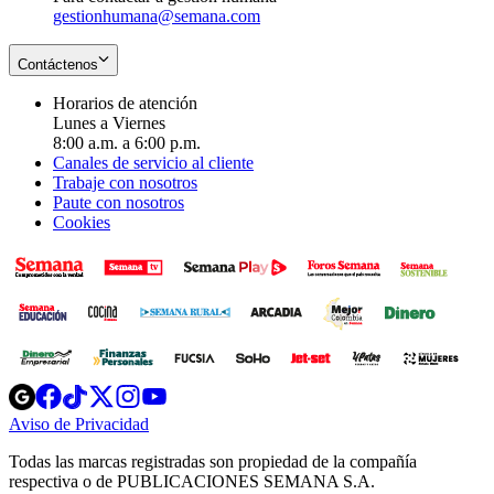
gestionhumana@semana.com
Contáctenos
Horarios de atención
Lunes a Viernes
8:00 a.m. a 6:00 p.m.
Canales de servicio al cliente
Trabaje con nosotros
Paute con nosotros
Cookies
Opens
Opens
Opens
Opens
Opens
in
in
in
in
in
Aviso de Privacidad
Opens
new
new
new
new
new
in
window
window
window
window
window
Todas las marcas registradas son propiedad de la compañía
new
respectiva o de PUBLICACIONES SEMANA S.A.
window