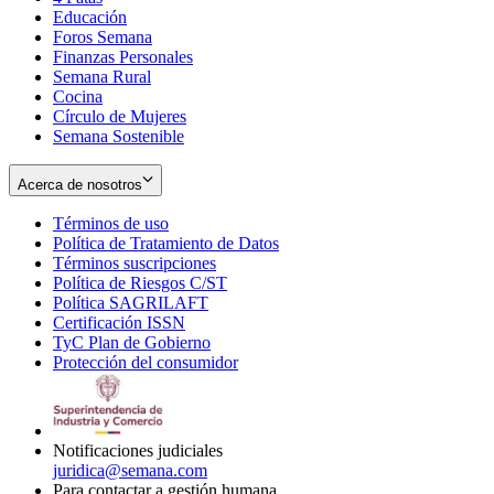
Educación
window
new
Foros Semana
window
Finanzas Personales
Semana Rural
Cocina
Círculo de Mujeres
Semana Sostenible
Acerca de nosotros
Términos de uso
Opens
Política de Tratamiento de Datos
in
Opens
Términos suscripciones
new
Opens
in
Política de Riesgos C/ST
window
in
Opens
new
Política SAGRILAFT
Opens
new
in
window
Certificación ISSN
Opens
in
window
new
TyC Plan de Gobierno
in
new
Opens
window
Protección del consumidor
new
window
in
Opens
window
new
in
window
new
window
Notificaciones judiciales
juridica@semana.com
Para contactar a gestión humana