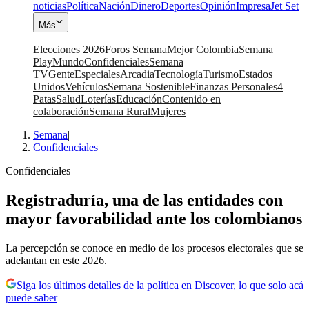
noticias
Política
Nación
Dinero
Deportes
Opinión
Impresa
Jet Set
Más
Elecciones 2026
Foros Semana
Mejor Colombia
Semana
Play
Mundo
Confidenciales
Semana
TV
Gente
Especiales
Arcadia
Tecnología
Turismo
Estados
Unidos
Vehículos
Semana Sostenible
Finanzas Personales
4
Patas
Salud
Loterías
Educación
Contenido en
colaboración
Semana Rural
Mujeres
Semana
|
Confidenciales
Confidenciales
Registraduría, una de las entidades con
mayor favorabilidad ante los colombianos
La percepción se conoce en medio de los procesos electorales que se
adelantan en este 2026.
Siga los últimos detalles de la política en Discover, lo que solo acá
puede saber