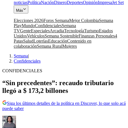
noticias
Política
Nación
Dinero
Deportes
Opinión
Impresa
Jet Set
Más
Elecciones 2026
Foros Semana
Mejor Colombia
Semana
Play
Mundo
Confidenciales
Semana
TV
Gente
Especiales
Arcadia
Tecnología
Turismo
Estados
Unidos
Vehículos
Semana Sostenible
Finanzas Personales
4
Patas
Salud
Loterías
Educación
Contenido en
colaboración
Semana Rural
Mujeres
Semana
|
Confidenciales
CONFIDENCIALES
“Sin precedentes”: recaudo tributario
llegó a $ 173,2 billones
Siga los últimos detalles de la política en Discover, lo que solo acá
puede saber