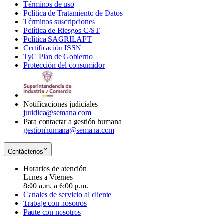
Términos de uso
Opens
Política de Tratamiento de Datos
in
Opens
Términos suscripciones
new
Opens
in
Política de Riesgos C/ST
window
in
Opens
new
Política SAGRILAFT
Opens
new
in
window
Certificación ISSN
Opens
in
window
new
TyC Plan de Gobierno
in
new
Opens
window
Protección del consumidor
new
window
in
Opens
window
new
in
window
new
window
Notificaciones judiciales
juridica@semana.com
Para contactar a gestión humana
gestionhumana@semana.com
Contáctenos
Horarios de atención
Lunes a Viernes
8:00 a.m. a 6:00 p.m.
Canales de servicio al cliente
Trabaje con nosotros
Paute con nosotros