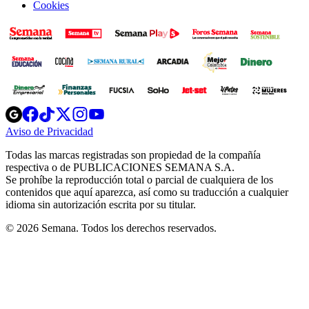
Cookies
Opens
Opens
Opens
Opens
Opens
in
in
in
in
in
Aviso de Privacidad
Opens
new
new
new
new
new
in
window
window
window
window
window
Todas las marcas registradas son propiedad de la compañía
new
respectiva o de PUBLICACIONES SEMANA S.A.
window
Se prohíbe la reproducción total o parcial de cualquiera de los
contenidos que aquí aparezca, así como su traducción a cualquier
idioma sin autorización escrita por su titular.
© 2026 Semana. Todos los derechos reservados.