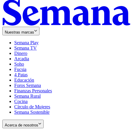
Nuestras marcas
Semana Play
Semana TV
Dinero
Arcadia
Soho
Opens
Fucsia
in
Opens
4 Patas
new
in
Educación
window
new
Foros Semana
window
Finanzas Personales
Semana Rural
Cocina
Círculo de Mujeres
Semana Sostenible
Acerca de nosotros