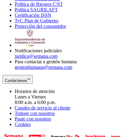
Política de Riesgos C/ST
window
in
Opens
new
Política SAGRILAFT
Opens
new
in
window
Certificación ISSN
Opens
in
window
new
TyC Plan de Gobierno
in
new
Opens
window
Protección del consumidor
new
window
in
Opens
window
new
in
window
new
window
Notificaciones judiciales
juridica@semana.com
Para contactar a gestión humana
gestionhumana@semana.com
Contáctenos
Horarios de atención
Lunes a Viernes
8:00 a.m. a 6:00 p.m.
Canales de servicio al cliente
Trabaje con nosotros
Paute con nosotros
Cookies