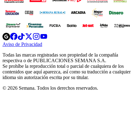
Opens
Opens
Opens
Opens
Opens
in
in
in
in
in
Aviso de Privacidad
Opens
new
new
new
new
new
in
window
window
window
window
window
Todas las marcas registradas son propiedad de la compañía
new
respectiva o de PUBLICACIONES SEMANA S.A.
window
Se prohíbe la reproducción total o parcial de cualquiera de los
contenidos que aquí aparezca, así como su traducción a cualquier
idioma sin autorización escrita por su titular.
© 2026 Semana. Todos los derechos reservados.