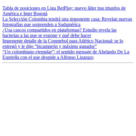
Tabla de posiciones en Liga BetPlay: nuevo líder tras triunfos de
América e Inter Bogotá
La Selección Colombia tendrá una imponente casa: Revelan nuevas
fotografías que sorprenden a Sudamérica
¿Usa cascos compartidos en plataformas? Estudio revela las
bacterias a las que se expone y qué debe hacer
Imponente detalle de la Conmebol para Atlético Nacional: se lo
entregó y le dijo “bicampeón y máximo ganador”
“Un colombiano ejemplar”: el sentido mensaje de Abelardo De La
Espriella con el que despide a Alfonso Lizarazo