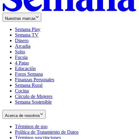
Nuestras marcas
Semana Play
Semana TV
Dinero
Arcadia
Soho
Opens
Fucsia
in
Opens
4 Patas
new
in
Educación
window
new
Foros Semana
window
Finanzas Personales
Semana Rural
Cocina
Círculo de Mujeres
Semana Sostenible
Acerca de nosotros
Términos de uso
Opens
Política de Tratamiento de Datos
in
Opens
Términos suscripciones
new
Opens
in