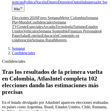
noticias
Política
Nación
Dinero
Deportes
Opinión
Impresa
Jet Set
Más
Elecciones 2026
Foros Semana
Mejor Colombia
Semana
Play
Mundo
Confidenciales
Semana
TV
Gente
Especiales
Arcadia
Tecnología
Turismo
Estados
Unidos
Vehículos
Semana Sostenible
Finanzas Personales
4
Patas
Salud
Loterías
Educación
Contenido en
colaboración
Semana Rural
Mujeres
Semana
|
Confidenciales
Confidenciales
Tras los resultados de la primera vuelta
en Colombia, AtlasIntel completa 102
elecciones dando las estimaciones más
precisas
En el listado divulgado por AtlasIntel aparecen elecciones realizadas
en países como Argentina, Brasil, Estados Unidos, Chile, Rumania,