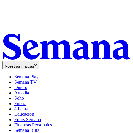
Nuestras marcas
Semana Play
Semana TV
Dinero
Arcadia
Soho
Opens
Fucsia
in
Opens
4 Patas
new
in
Educación
window
new
Foros Semana
window
Finanzas Personales
Semana Rural