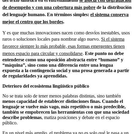
del texto sintético en el entrenamiento
se asocia con degradación
de desempeño y con una cobertura más pobre
de la distribución
del lenguaje humano. En términos simples:
el sistema conserva
mejor el centro que los bordes
.
Y es que muchas innovaciones nacen como desvíos inestables, usos
raros o soluciones locales para nombrar algo nuevo.
Si el sistema
favorece siempre lo más probable, esas formas emergentes tienen
menos espacio para circular y consolidarse
.
Este punto no debe
entenderse como una oposición abstracta entre “humano” y
“máquina”, sino como una diferencia entre una lengua
expuesta a la contingencia social y una prosa generada a partir
de regularidades ya aprendidas.
Deterioro del ecosistema lingüístico público
No se trata solo de tener menos palabras distintas, sino también
menos capacidad de establecer distinciones finas. Cuando el
lenguaje se vuelve más vago, más repetitivo o más predecible,
también se empobrecen las herramientas con que una sociedad
describe problemas
, matiza posiciones y debate en el espacio
público.
En un nivel más amplio, el problema ya no es solo qué le pasa a un