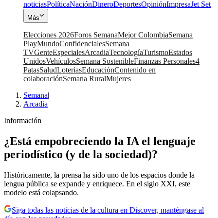
noticias
Política
Nación
Dinero
Deportes
Opinión
Impresa
Jet Set
Más
Elecciones 2026
Foros Semana
Mejor Colombia
Semana
Play
Mundo
Confidenciales
Semana
TV
Gente
Especiales
Arcadia
Tecnología
Turismo
Estados
Unidos
Vehículos
Semana Sostenible
Finanzas Personales
4
Patas
Salud
Loterías
Educación
Contenido en
colaboración
Semana Rural
Mujeres
Semana
|
Arcadia
Información
¿Está empobreciendo la IA el lenguaje
periodístico (y de la sociedad)?
Históricamente, la prensa ha sido uno de los espacios donde la
lengua pública se expande y enriquece. En el siglo XXI, este
modelo está colapsando.
Siga todas las noticias de la cultura en Discover, manténgase al