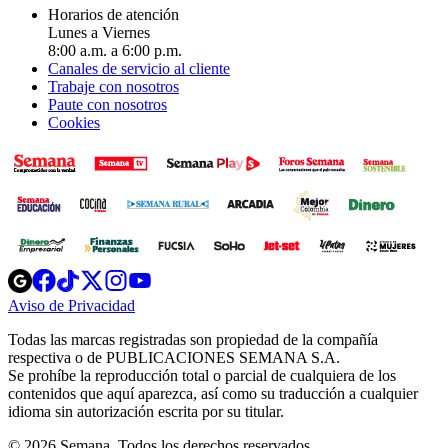
Horarios de atención
Lunes a Viernes
8:00 a.m. a 6:00 p.m.
Canales de servicio al cliente
Trabaje con nosotros
Paute con nosotros
Cookies
Opens
Opens
Opens
Opens
Opens
in
in
in
in
in
Aviso de Privacidad
Opens
new
new
new
new
new
in
window
window
window
window
window
Todas las marcas registradas son propiedad de la compañía
new
respectiva o de PUBLICACIONES SEMANA S.A.
window
Se prohíbe la reproducción total o parcial de cualquiera de los
contenidos que aquí aparezca, así como su traducción a cualquier
idioma sin autorización escrita por su titular.
© 2026 Semana. Todos los derechos reservados.