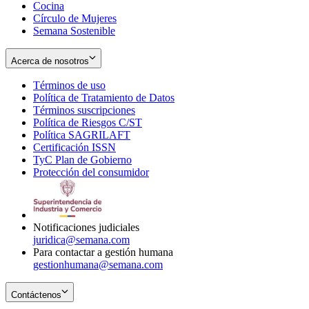
Cocina
Círculo de Mujeres
Semana Sostenible
Acerca de nosotros
Términos de uso
Opens
Política de Tratamiento de Datos
in
Opens
Términos suscripciones
new
Opens
in
Política de Riesgos C/ST
window
in
Opens
new
Política SAGRILAFT
Opens
new
in
window
Certificación ISSN
Opens
in
window
new
TyC Plan de Gobierno
in
new
Opens
window
Protección del consumidor
new
window
in
Opens
window
new
in
window
new
window
Notificaciones judiciales
juridica@semana.com
Para contactar a gestión humana
gestionhumana@semana.com
Contáctenos