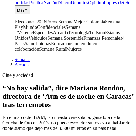
noticias
Política
Nación
Dinero
Deportes
Opinión
Impresa
Jet Set
Más
Elecciones 2026
Foros Semana
Mejor Colombia
Semana
Play
Mundo
Confidenciales
Semana
TV
Gente
Especiales
Arcadia
Tecnología
Turismo
Estados
Unidos
Vehículos
Semana Sostenible
Finanzas Personales
4
Patas
Salud
Loterías
Educación
Contenido en
colaboración
Semana Rural
Mujeres
Semana
|
Arcadia
Cine y sociedad
“No hay salida”, dice Mariana Rondón,
directora de ‘Aún es de noche en Caracas’
tras terremotos
En el marco del BAM, la cineasta venezolana, ganadora de la
Concha de Oro en 2013, no puede esconder su tristeza al hablar del
doble sismo que dejó más de 3.500 muertos en su país natal.