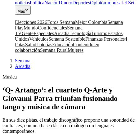
noticias
Política
Nación
Dinero
Deportes
Opinión
Impresa
Jet Set
Más
Elecciones 2026
Foros Semana
Mejor Colombia
Semana
Play
Mundo
Confidenciales
Semana
TV
Gente
Especiales
Arcadia
Tecnología
Turismo
Estados
Unidos
Vehículos
Semana Sostenible
Finanzas Personales
4
Patas
Salud
Loterías
Educación
Contenido en
colaboración
Semana Rural
Mujeres
Semana
|
Arcadia
Música
‘Q- Artango’: el cuarteto Q-Arte y
Giovanni Parra triunfan fusionando
tango y música de cámara
En sus diez pistas, el trabajo discográfico propone una sonoridad de
contrastes, con una base clásica en diálogo con lenguajes
contemporáneos.